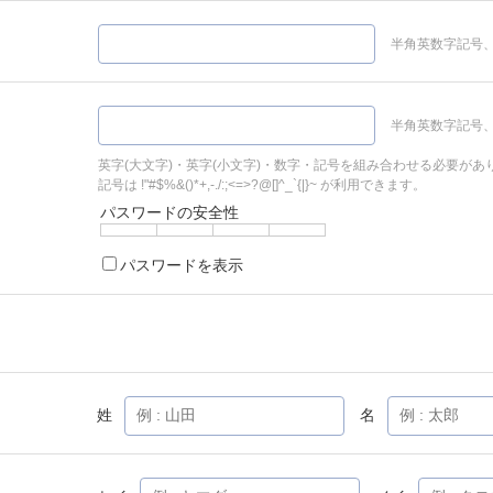
半角英数字記号、
半角英数字記号、
英字(大文字)・英字(小文字)・数字・記号を組み合わせる必要があ
記号は !"#$%&()*+,-./:;<=>?@[]^_`{|}~ が利用できます。
パスワードの安全性
パスワードを表示
姓
名