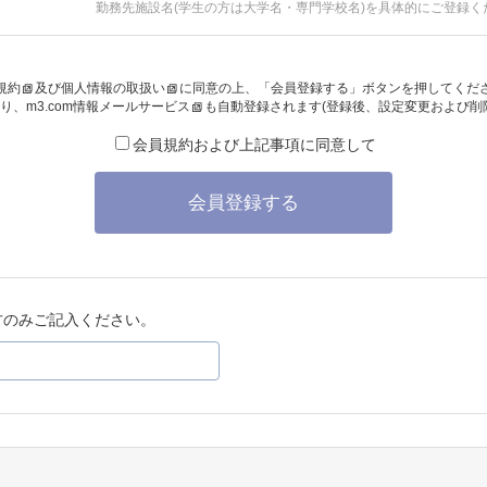
勤務先施設名(学生の方は大学名・専門学校名)を具体的にご登録く
規約
及び
個人情報の取扱い
に同意の上、「会員登録する」ボタンを押してくだ
り、
m3.com情報メールサービス
も自動登録されます(登録後、設定変更および削
会員規約および上記事項に同意して
会員登録する
方のみご記入ください。