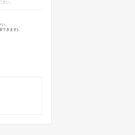
ださい。
さい。
除できます)。