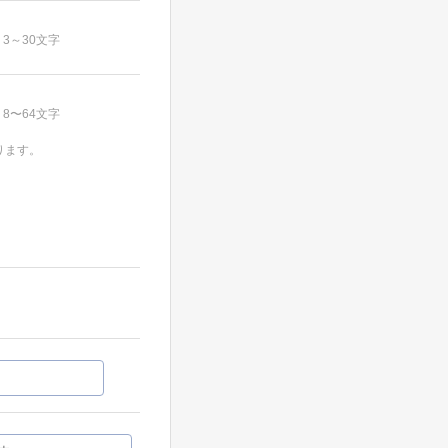
3～30文字
8〜64文字
ります。