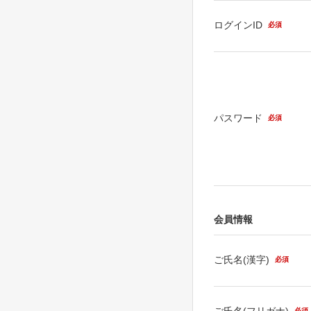
ログインID
必須
パスワード
必須
会員情報
ご氏名(漢字)
必須
ご氏名(フリガナ)
必須