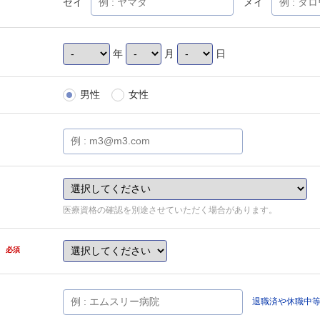
セイ
メイ
年
月
日
男性
女性
医療資格の確認を別途させていただく場合があります。
県
必須
退職済や休職中