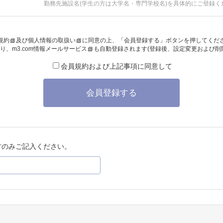
勤務先施設名(学生の方は大学名・専門学校名)を具体的にご登録く
規約
及び
個人情報の取扱い
に同意の上、「会員登録する」ボタンを押してくだ
り、
m3.com情報メールサービス
も自動登録されます(登録後、設定変更および削
会員規約および上記事項に同意して
会員登録する
方のみご記入ください。