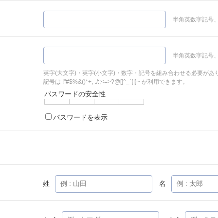
半角英数字記号、
半角英数字記号、
英字(大文字)・英字(小文字)・数字・記号を組み合わせる必要があ
記号は !"#$%&()*+,-./:;<=>?@[]^_`{|}~ が利用できます。
パスワードの安全性
パスワードを表示
姓
名