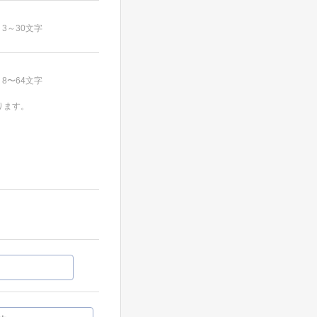
3～30文字
8〜64文字
ります。