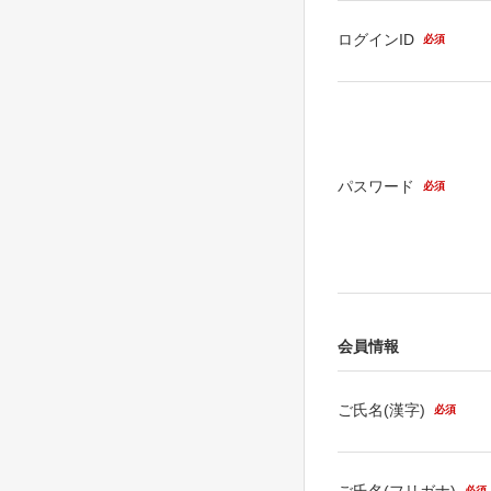
ログインID
必須
パスワード
必須
会員情報
ご氏名(漢字)
必須
ご氏名(フリガナ)
必須