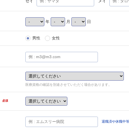
セイ
メイ
年
月
日
男性
女性
医療資格の確認を別途させていただく場合があります。
県
必須
退職済や休職中