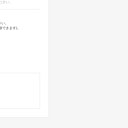
ださい。
さい。
除できます)。