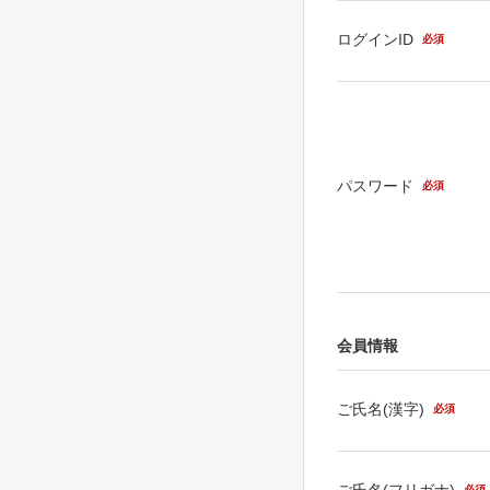
ログインID
必須
パスワード
必須
会員情報
ご氏名(漢字)
必須
ご氏名(フリガナ)
必須