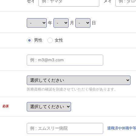
セイ
メイ
年
月
日
男性
女性
医療資格の確認を別途させていただく場合があります。
県
必須
退職済や休職中