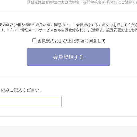
勤務先施設名(学生の方は大学名・専門学校名)を具体的にご登録く
規約
及び
個人情報の取扱い
に同意の上、「会員登録する」ボタンを押してくだ
り、
m3.com情報メールサービス
も自動登録されます(登録後、設定変更および削
会員規約および上記事項に同意して
会員登録する
方のみご記入ください。