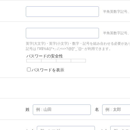
半角英数字記号、
半角英数字記号、
英字(大文字)・英字(小文字)・数字・記号を組み合わせる必要があ
記号は !"#$%&()*+,-./:;<=>?@[]^_`{|}~ が利用できます。
パスワードの安全性
パスワードを表示
姓
名