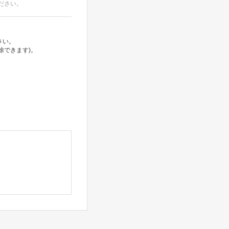
ださい。
さい。
除できます)。