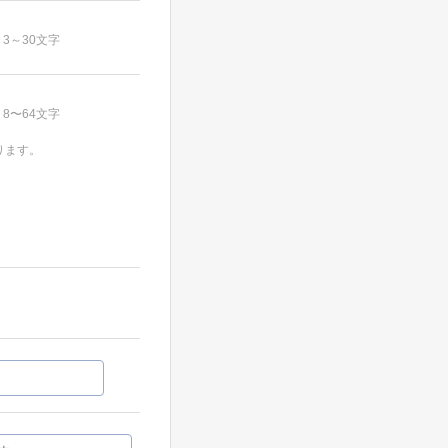
3～30文字
8〜64文字
ります。