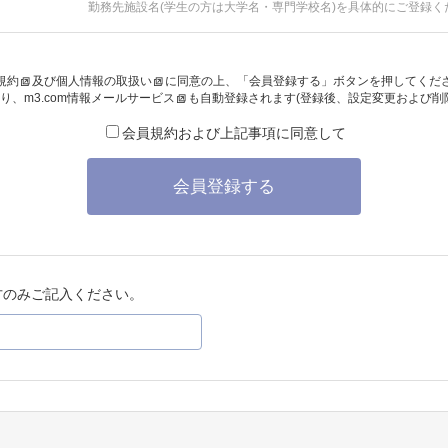
勤務先施設名(学生の方は大学名・専門学校名)を具体的にご登録く
規約
及び
個人情報の取扱い
に同意の上、「会員登録する」ボタンを押してくだ
り、
m3.com情報メールサービス
も自動登録されます(登録後、設定変更および削
会員規約および上記事項に同意して
会員登録する
方のみご記入ください。