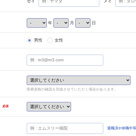
セイ
メイ
年
月
日
男性
女性
医療資格の確認を別途させていただく場合があります。
県
必須
退職済や休職中