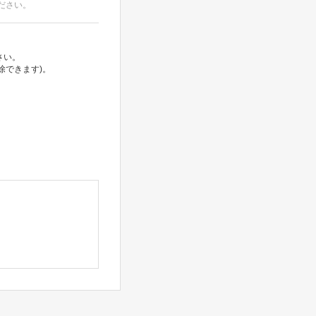
ださい。
さい。
除できます)。