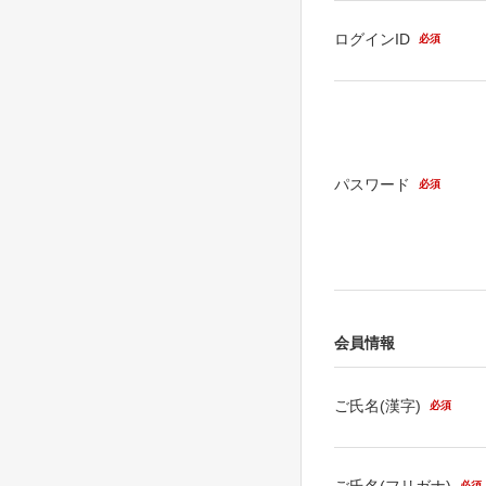
ログインID
必須
パスワード
必須
会員情報
ご氏名(漢字)
必須
ご氏名(フリガナ)
必須