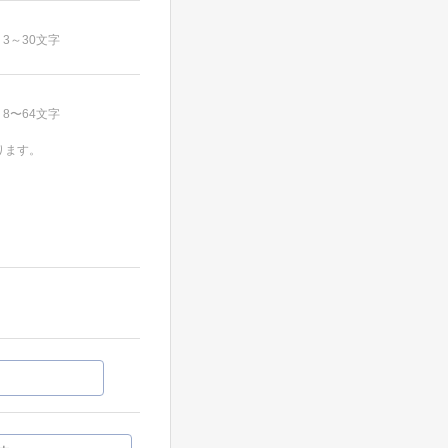
3～30文字
8〜64文字
ります。