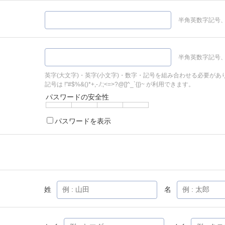
半角英数字記号、
半角英数字記号、
英字(大文字)・英字(小文字)・数字・記号を組み合わせる必要があ
記号は !"#$%&()*+,-./:;<=>?@[]^_`{|}~ が利用できます。
パスワードの安全性
パスワードを表示
姓
名