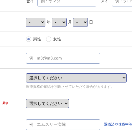
セイ
メイ
年
月
日
男性
女性
医療資格の確認を別途させていただく場合があります。
県
必須
退職済や休職中