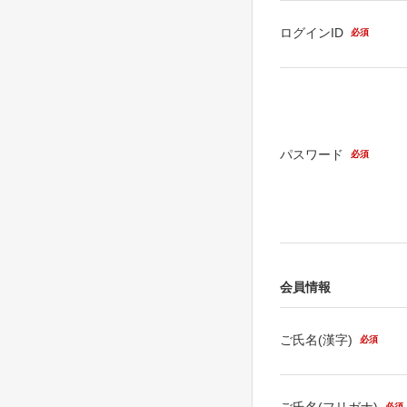
ログインID
必須
パスワード
必須
会員情報
ご氏名(漢字)
必須
ご氏名(フリガナ)
必須