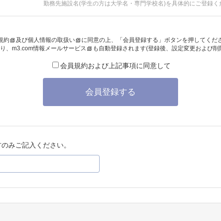
勤務先施設名(学生の方は大学名・専門学校名)を具体的にご登録く
規約
及び
個人情報の取扱い
に同意の上、「会員登録する」ボタンを押してくだ
り、
m3.com情報メールサービス
も自動登録されます(登録後、設定変更および削
会員規約および上記事項に同意して
会員登録する
方のみご記入ください。