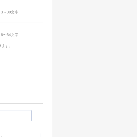
3～30文字
8〜64文字
ります。