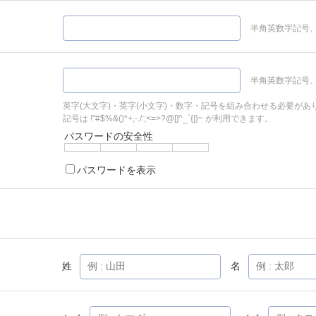
半角英数字記号、
半角英数字記号、
英字(大文字)・英字(小文字)・数字・記号を組み合わせる必要があ
記号は !"#$%&()*+,-./:;<=>?@[]^_`{|}~ が利用できます。
パスワードの安全性
パスワードを表示
姓
名