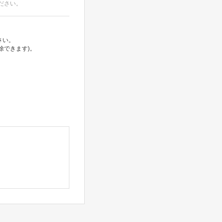
ださい。
さい。
除できます)。