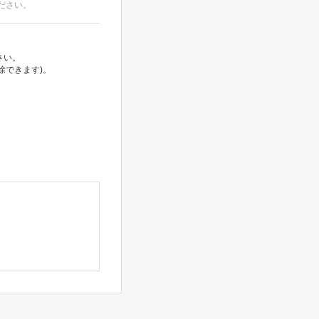
ださい。
さい。
除できます)。