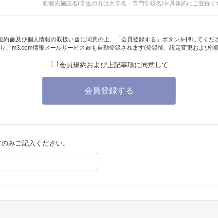
勤務先施設名(学生の方は大学名・専門学校名)を具体的にご登録く
規約
及び
個人情報の取扱い
に同意の上、「会員登録する」ボタンを押してくだ
り、
m3.com情報メールサービス
も自動登録されます(登録後、設定変更および削
会員規約および上記事項に同意して
会員登録する
方のみご記入ください。