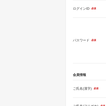
ログインID
必須
パスワード
必須
会員情報
ご氏名(漢字)
必須
ご氏名(フリガナ)
必須