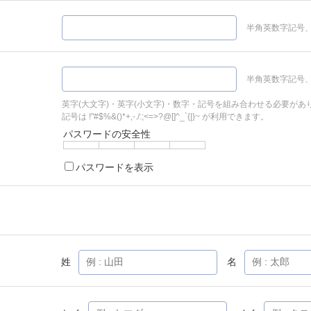
半角英数字記号、
半角英数字記号、
英字(大文字)・英字(小文字)・数字・記号を組み合わせる必要があ
記号は !"#$%&()*+,-./:;<=>?@[]^_`{|}~ が利用できます。
パスワードの安全性
パスワードを表示
姓
名