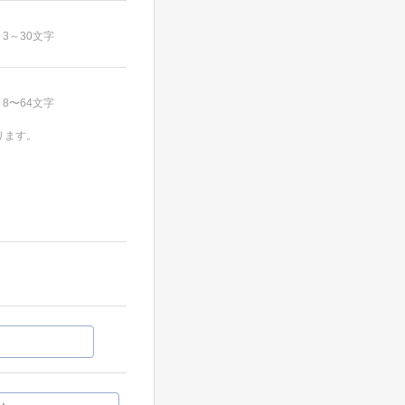
3～30文字
8〜64文字
ります。