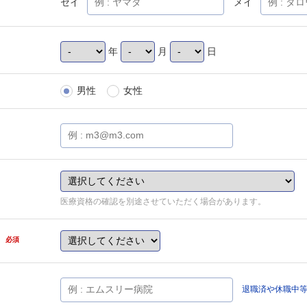
セイ
メイ
年
月
日
男性
女性
医療資格の確認を別途させていただく場合があります。
県
必須
退職済や休職中