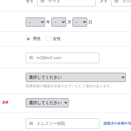
セイ
メイ
年
月
日
男性
女性
医療資格の確認を別途させていただく場合があります。
県
必須
退職済や休職中