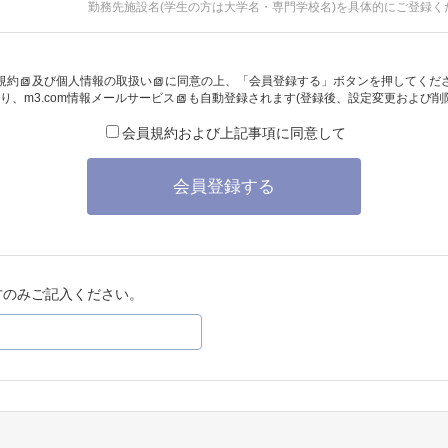
勤務先施設名(学生の方は大学名・専門学校名)を具体的にご登録く
規約
及び
個人情報の取扱い
に同意の上、「会員登録する」ボタンを押してくだ
り、
m3.com情報メールサービス
も自動登録されます(登録後、設定変更および削
会員規約および上記事項に同意して
会員登録する
方のみご記入ください。