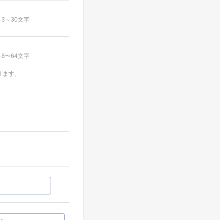
3～30文字
8〜64文字
ります。