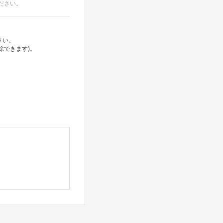
ださい。
さい。
除できます)。