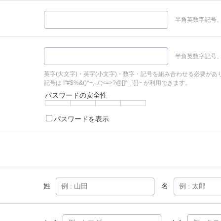
半角英数字記号、
半角英数字記号、
英字(大文字)・英字(小文字)・数字・記号を組み合わせる必要があ
記号は !"#$%&()*+,-./:;<=>?@[]^_`{|}~ が利用できます。
パスワードの安全性
パスワードを表示
姓
名