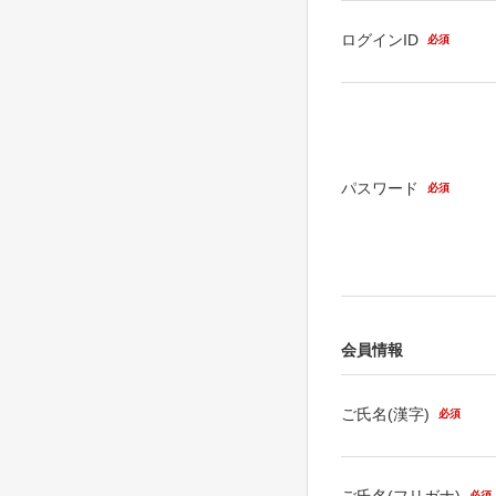
ログインID
必須
パスワード
必須
会員情報
ご氏名(漢字)
必須
ご氏名(フリガナ)
必須