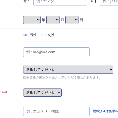
セイ
メイ
年
月
日
男性
女性
医療資格の確認を別途させていただく場合があります。
県
必須
退職済や休職中