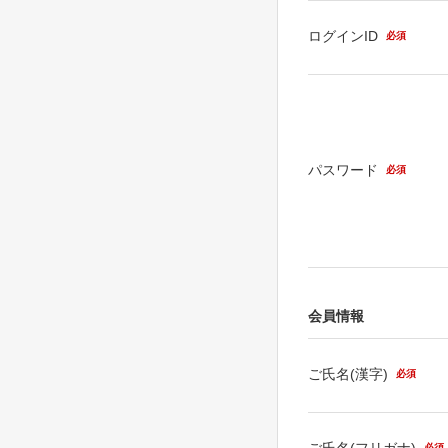
ログインID
必須
パスワード
必須
会員情報
ご氏名(漢字)
必須
ご氏名(フリガナ)
必須