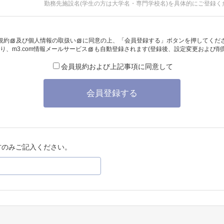
勤務先施設名(学生の方は大学名・専門学校名)を具体的にご登録く
規約
及び
個人情報の取扱い
に同意の上、「会員登録する」ボタンを押してくだ
り、
m3.com情報メールサービス
も自動登録されます(登録後、設定変更および削
会員規約および上記事項に同意して
会員登録する
方のみご記入ください。