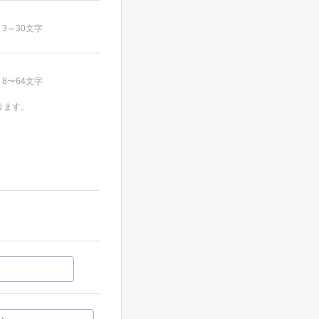
3～30文字
8〜64文字
ります。