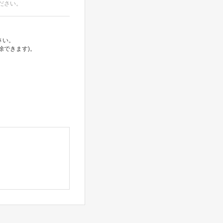
ださい。
さい。
除できます)。