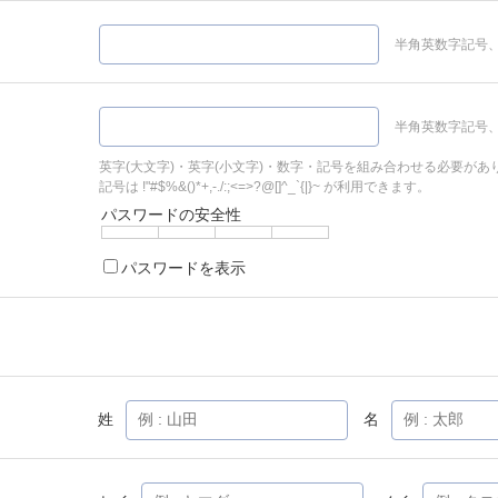
半角英数字記号、
半角英数字記号、
英字(大文字)・英字(小文字)・数字・記号を組み合わせる必要があ
記号は !"#$%&()*+,-./:;<=>?@[]^_`{|}~ が利用できます。
パスワードの安全性
パスワードを表示
姓
名