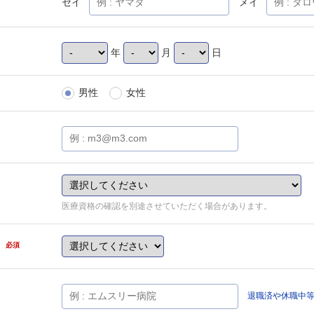
セイ
メイ
年
月
日
男性
女性
医療資格の確認を別途させていただく場合があります。
県
必須
退職済や休職中