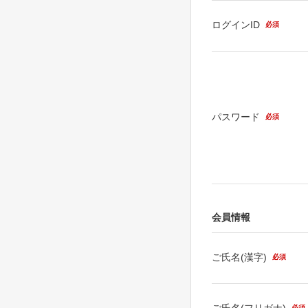
ログインID
必須
パスワード
必須
会員情報
ご氏名(漢字)
必須
ご氏名(フリガナ)
必須