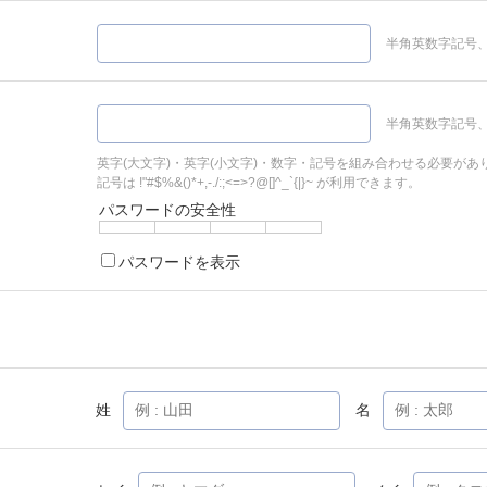
半角英数字記号、
半角英数字記号、
英字(大文字)・英字(小文字)・数字・記号を組み合わせる必要があ
記号は !"#$%&()*+,-./:;<=>?@[]^_`{|}~ が利用できます。
パスワードの安全性
パスワードを表示
姓
名