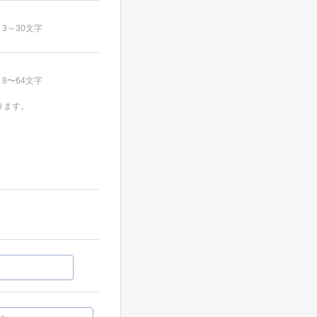
3～30文字
8〜64文字
ります。