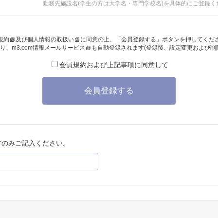
勤務先施設名(学生の方は大学名・専門学校名)を具体的にご登録く
規約
及び
個人情報の取扱い
に同意の上、「会員登録する」ボタンを押してくだ
り、
m3.com情報メールサービス
も自動登録されます(登録後、設定変更および削
会員規約および上記事項に同意して
会員登録する
方のみご記入ください。