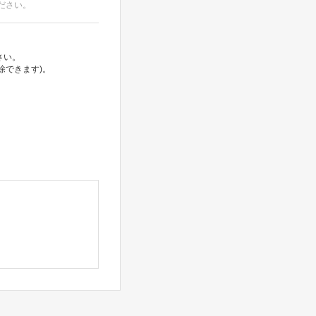
ださい。
さい。
除できます)。