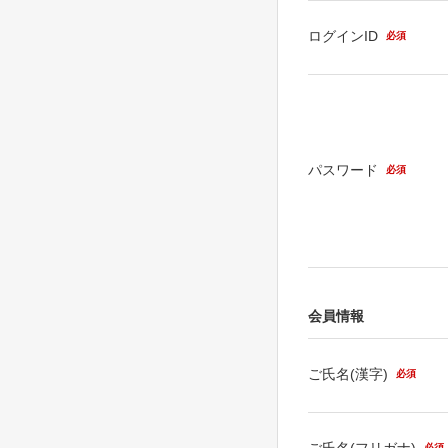
ログインID
必須
パスワード
必須
会員情報
ご氏名(漢字)
必須
ご氏名(フリガナ)
必須