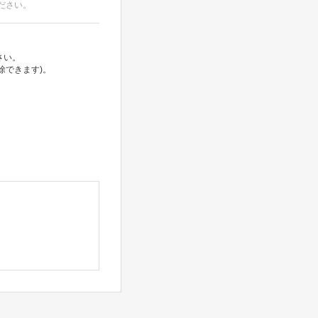
ださい。
さい。
除できます)。