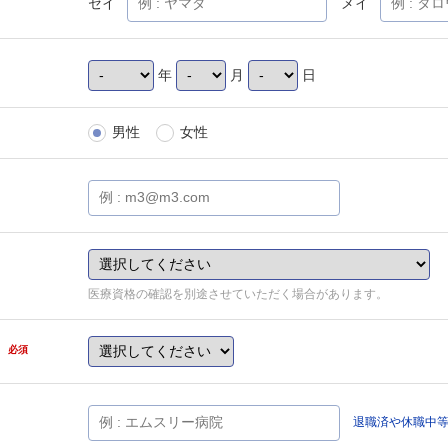
セイ
メイ
年
月
日
男性
女性
医療資格の確認を別途させていただく場合があります。
県
必須
退職済や休職中