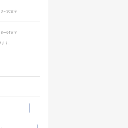
3～30文字
8〜64文字
ります。