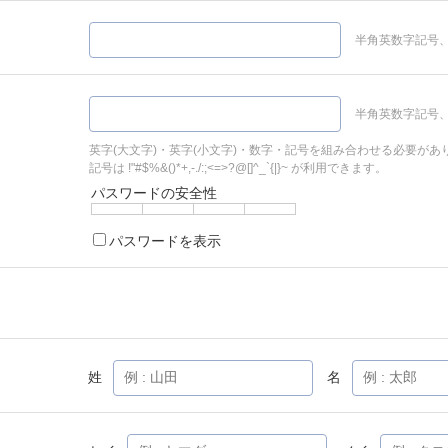
半角英数字記号、
半角英数字記号、
英字(大文字)・英字(小文字)・数字・記号を組み合わせる必要があ
記号は !"#$%&()*+,-./:;<=>?@[]^_`{|}~ が利用できます。
パスワードの安全性
パスワードを表示
姓
名