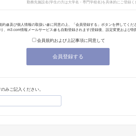
勤務先施設名(学生の方は大学名・専門学校名)を具体的にご登録く
規約
及び
個人情報の取扱い
に同意の上、「会員登録する」ボタンを押してくだ
り、
m3.com情報メールサービス
も自動登録されます(登録後、設定変更および削
会員規約および上記事項に同意して
会員登録する
方のみご記入ください。