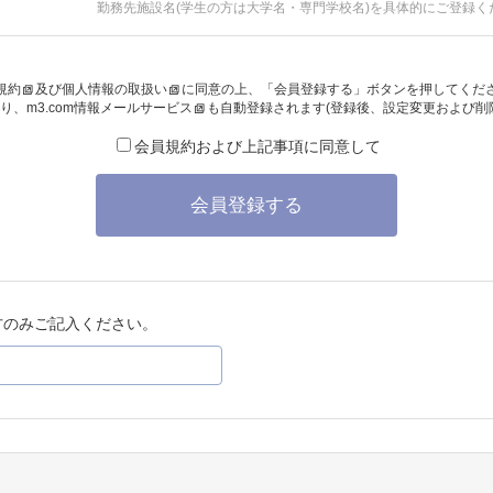
勤務先施設名(学生の方は大学名・専門学校名)を具体的にご登録く
規約
及び
個人情報の取扱い
に同意の上、「会員登録する」ボタンを押してくだ
り、
m3.com情報メールサービス
も自動登録されます(登録後、設定変更および削
会員規約および上記事項に同意して
会員登録する
方のみご記入ください。