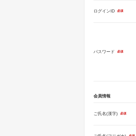
ログインID
必須
パスワード
必須
会員情報
ご氏名(漢字)
必須
ご氏名(フリガナ)
必須