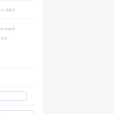
3～30文字
8〜64文字
ります。