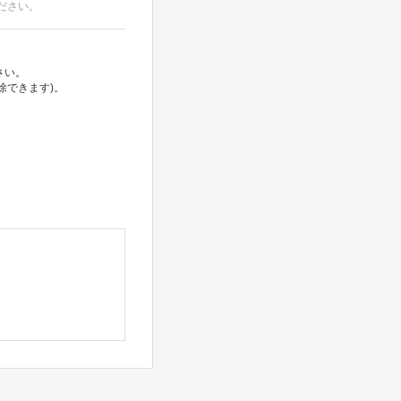
ださい。
さい。
除できます)。