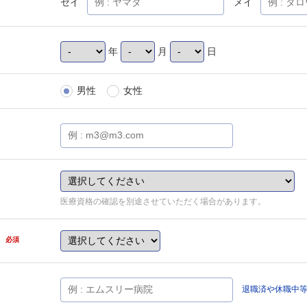
セイ
メイ
年
月
日
男性
女性
医療資格の確認を別途させていただく場合があります。
県
必須
退職済や休職中