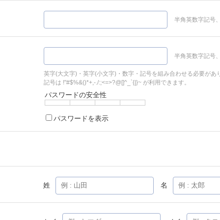
半角英数字記号、
半角英数字記号、
英字(大文字)・英字(小文字)・数字・記号を組み合わせる必要があ
記号は !"#$%&()*+,-./:;<=>?@[]^_`{|}~ が利用できます。
パスワードの安全性
パスワードを表示
姓
名