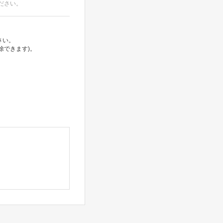
ださい。
さい。
除できます)。