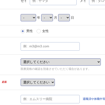
セイ
メイ
年
月
日
男性
女性
医療資格の確認を別途させていただく場合があります。
県
必須
退職済や休職中