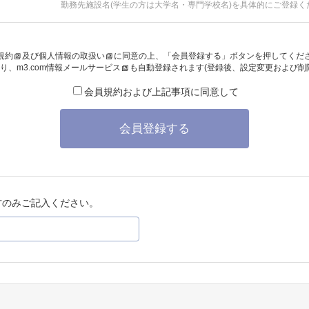
勤務先施設名(学生の方は大学名・専門学校名)を具体的にご登録く
規約
及び
個人情報の取扱い
に同意の上、「会員登録する」ボタンを押してくだ
り、
m3.com情報メールサービス
も自動登録されます(登録後、設定変更および削
会員規約および上記事項に同意して
会員登録する
方のみご記入ください。