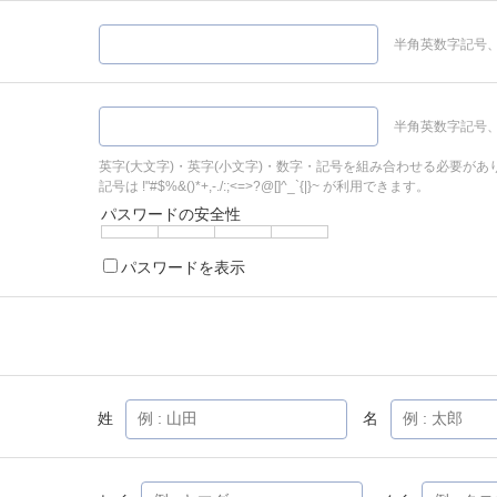
半角英数字記号、
半角英数字記号、
英字(大文字)・英字(小文字)・数字・記号を組み合わせる必要があ
記号は !"#$%&()*+,-./:;<=>?@[]^_`{|}~ が利用できます。
パスワードの安全性
パスワードを表示
姓
名