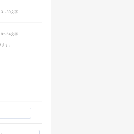
3～30文字
8〜64文字
ります。