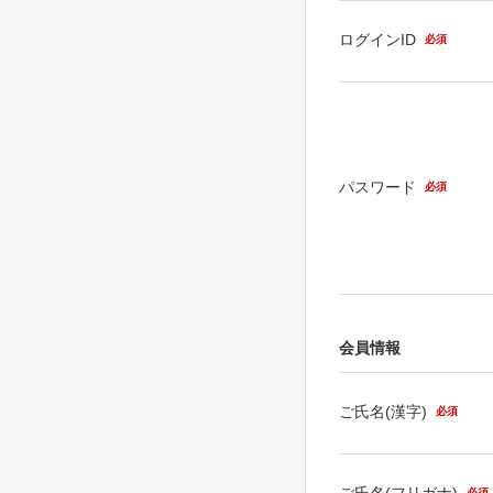
ログインID
必須
パスワード
必須
会員情報
ご氏名(漢字)
必須
ご氏名(フリガナ)
必須