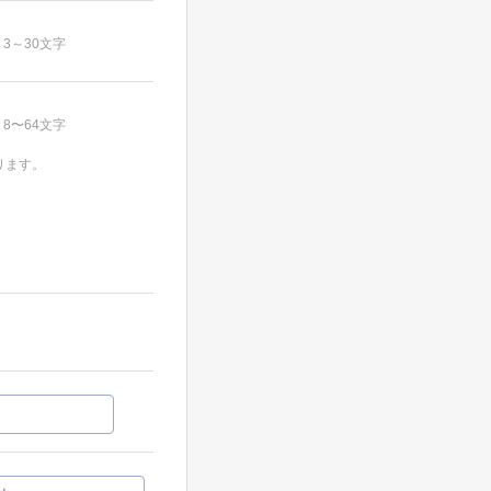
3～30文字
8〜64文字
ります。