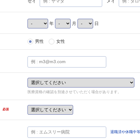
セイ
メイ
年
月
日
男性
女性
医療資格の確認を別途させていただく場合があります。
県
必須
退職済や休職中