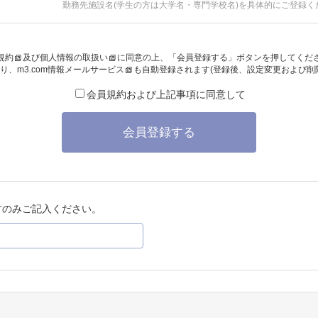
勤務先施設名(学生の方は大学名・専門学校名)を具体的にご登録く
規約
及び
個人情報の取扱い
に同意の上、「会員登録する」ボタンを押してくだ
り、
m3.com情報メールサービス
も自動登録されます(登録後、設定変更および削
会員規約および上記事項に同意して
会員登録する
方のみご記入ください。