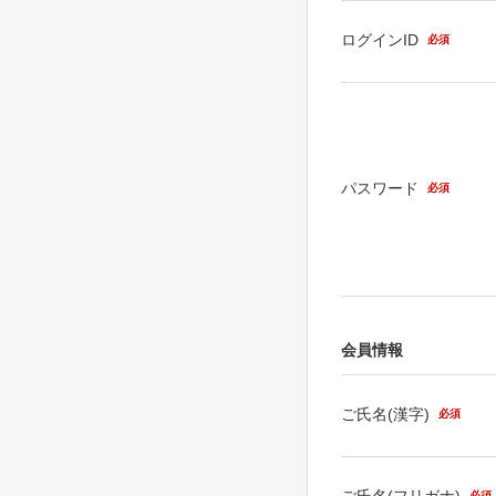
ログインID
必須
パスワード
必須
会員情報
ご氏名(漢字)
必須
ご氏名(フリガナ)
必須