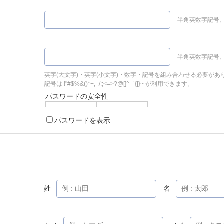
半角英数字記号、
半角英数字記号、
英字(大文字)・英字(小文字)・数字・記号を組み合わせる必要があ
記号は !"#$%&()*+,-./:;<=>?@[]^_`{|}~ が利用できます。
パスワードの安全性
パスワードを表示
姓
名