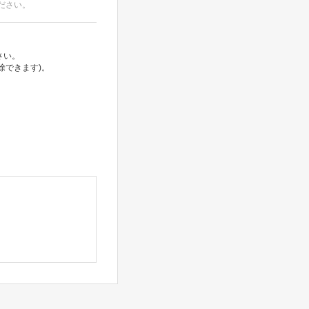
ださい。
さい。
除できます)。