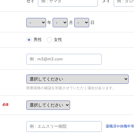
セイ
メイ
年
月
日
男性
女性
医療資格の確認を別途させていただく場合があります。
県
必須
退職済や休職中