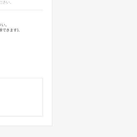
ださい。
さい。
除できます)。