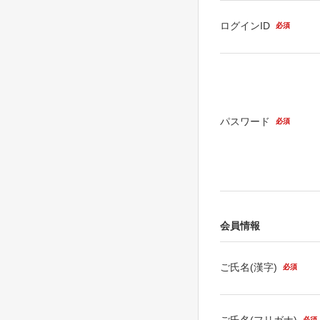
ログインID
必須
パスワード
必須
会員情報
ご氏名(漢字)
必須
ご氏名(フリガナ)
必須