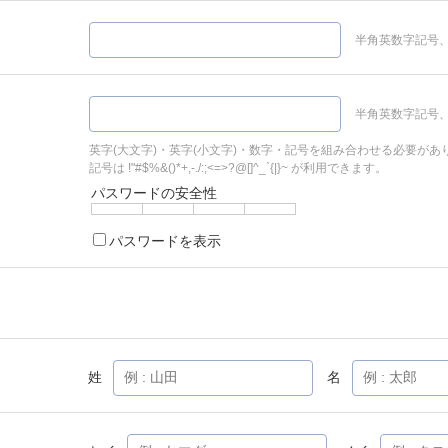
半角英数字記号、
半角英数字記号、
英字(大文字)・英字(小文字)・数字・記号を組み合わせる必要があ
記号は !"#$%&()*+,-./:;<=>?@[]^_`{|}~ が利用できます。
パスワードの安全性
パスワードを表示
姓
名