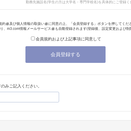
勤務先施設名(学生の方は大学名・専門学校名)を具体的にご登録く
規約
及び
個人情報の取扱い
に同意の上、「会員登録する」ボタンを押してくだ
り、
m3.com情報メールサービス
も自動登録されます(登録後、設定変更および削
会員規約および上記事項に同意して
会員登録する
方のみご記入ください。