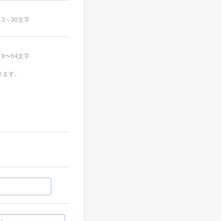
3～30文字
8〜64文字
ります。