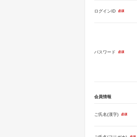
ログインID
必須
パスワード
必須
会員情報
ご氏名(漢字)
必須
ご氏名(フリガナ)
必須