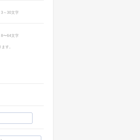
3～30文字
8〜64文字
ります。