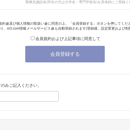
勤務先施設名(学生の方は大学名・専門学校名)を具体的にご登録く
規約
及び
個人情報の取扱い
に同意の上、「会員登録する」ボタンを押してくだ
り、
m3.com情報メールサービス
も自動登録されます(登録後、設定変更および削
会員規約および上記事項に同意して
会員登録する
方のみご記入ください。