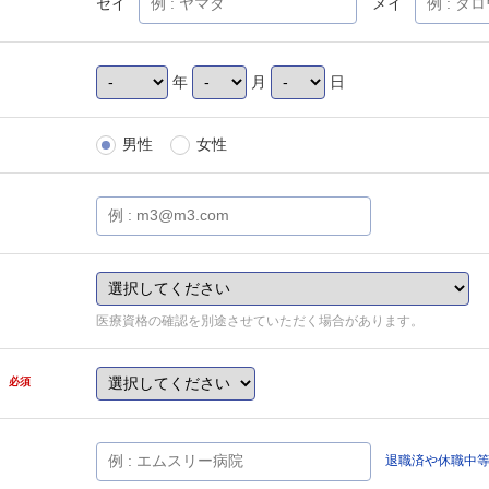
セイ
メイ
年
月
日
男性
女性
医療資格の確認を別途させていただく場合があります。
県
必須
退職済や休職中