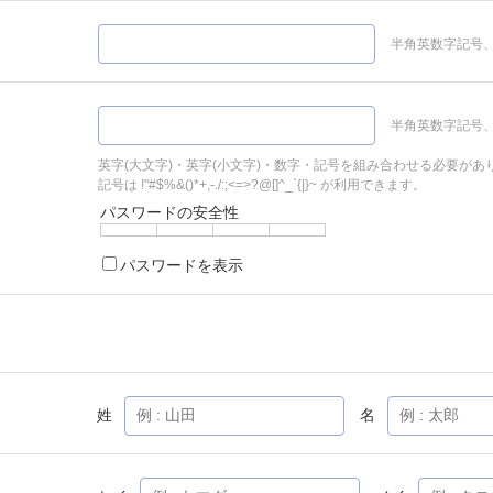
半角英数字記号、
半角英数字記号、
英字(大文字)・英字(小文字)・数字・記号を組み合わせる必要があ
記号は !"#$%&()*+,-./:;<=>?@[]^_`{|}~ が利用できます。
パスワードの安全性
パスワードを表示
姓
名