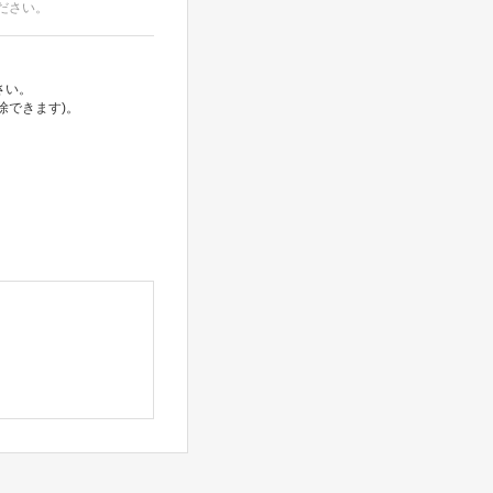
ださい。
さい。
除できます)。