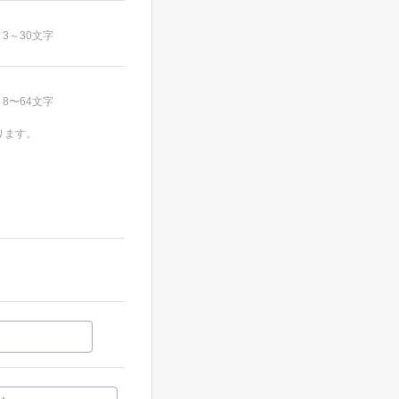
3～30文字
8〜64文字
ります。