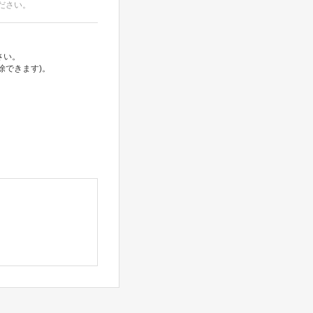
ださい。
さい。
除できます)。