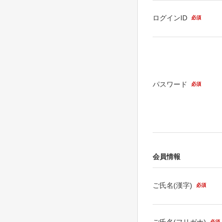
ログインID
必須
パスワード
必須
会員情報
ご氏名(漢字)
必須
ご氏名(フリガナ)
必須