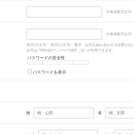
半角英数字記号、
半角英数字記号、
英字(大文字)・英字(小文字)・数字・記号を組み合わせる必要があ
記号は !"#$%&()*+,-./:;<=>?@[]^_`{|}~ が利用できます。
パスワードの安全性
パスワードを表示
姓
名