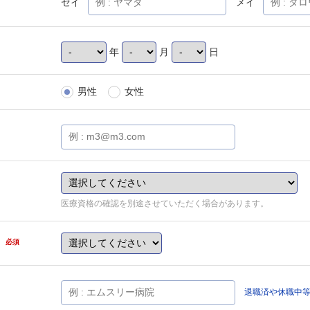
セイ
メイ
年
月
日
男性
女性
医療資格の確認を別途させていただく場合があります。
県
必須
退職済や休職中