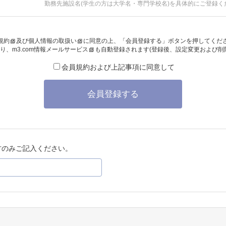
勤務先施設名(学生の方は大学名・専門学校名)を具体的にご登録く
規約
及び
個人情報の取扱い
に同意の上、「会員登録する」ボタンを押してくだ
り、
m3.com情報メールサービス
も自動登録されます(登録後、設定変更および削
会員規約および上記事項に同意して
会員登録する
方のみご記入ください。