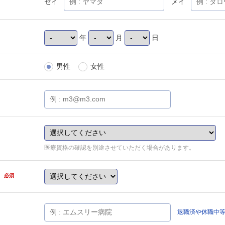
セイ
メイ
年
月
日
男性
女性
医療資格の確認を別途させていただく場合があります。
県
必須
退職済や休職中