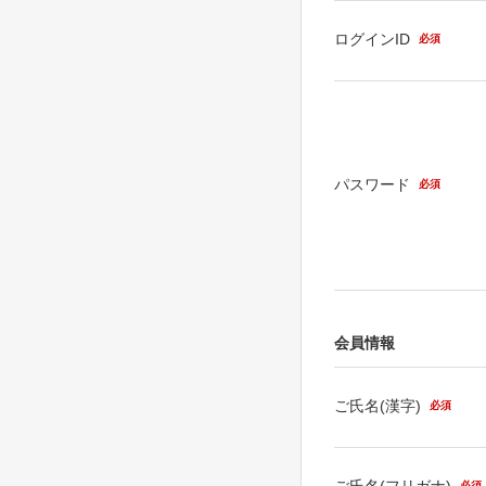
ログインID
必須
パスワード
必須
会員情報
ご氏名(漢字)
必須
ご氏名(フリガナ)
必須