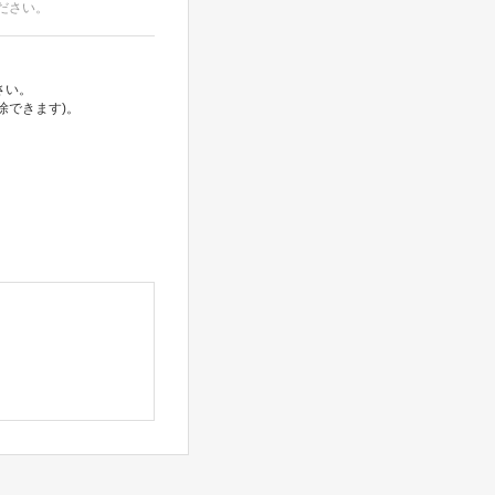
ださい。
さい。
除できます)。