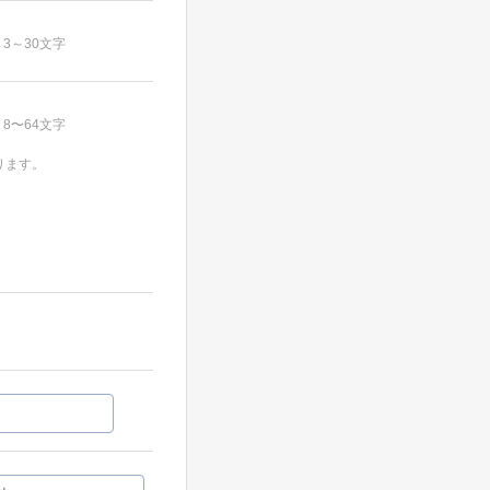
3～30文字
8〜64文字
ります。