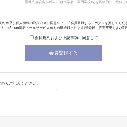
勤務先施設名(学生の方は大学名・専門学校名)を具体的にご登録く
規約
及び
個人情報の取扱い
に同意の上、「会員登録する」ボタンを押してくだ
り、
m3.com情報メールサービス
も自動登録されます(登録後、設定変更および削
会員規約および上記事項に同意して
会員登録する
方のみご記入ください。