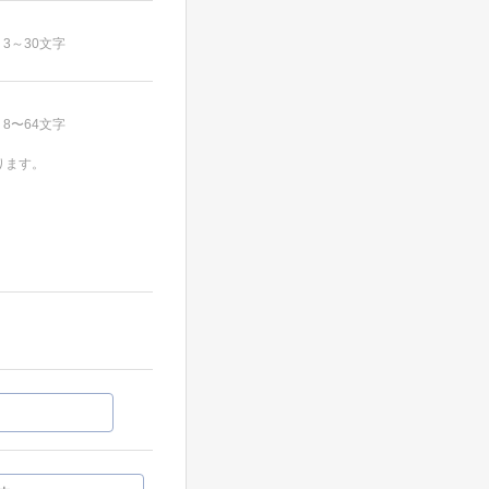
3～30文字
8〜64文字
ります。