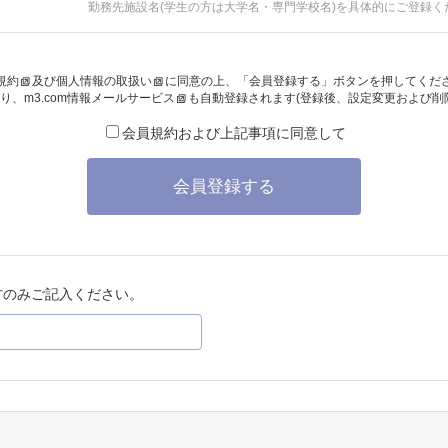
勤務先施設名(学生の方は大学名・専門学校名)を具体的にご登録く
規約
及び
個人情報の取扱い
に同意の上、「会員登録する」ボタンを押してくだ
り、
m3.com情報メールサービス
も自動登録されます(登録後、設定変更および削
会員規約および上記事項に同意して
会員登録する
方のみご記入ください。