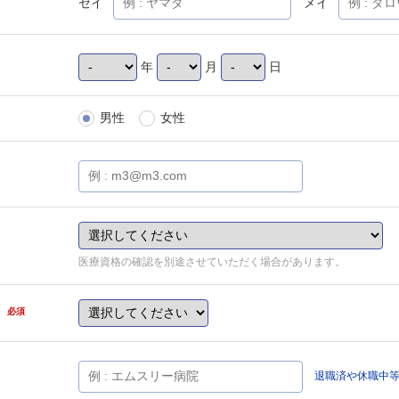
セイ
メイ
年
月
日
男性
女性
医療資格の確認を別途させていただく場合があります。
県
必須
退職済や休職中