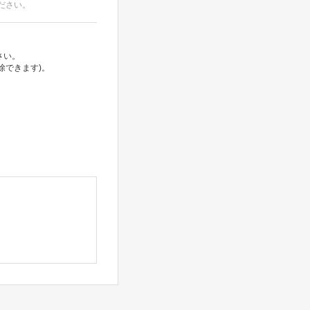
ださい。
さい。
除できます)。