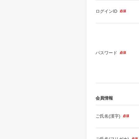
ログインID
必須
パスワード
必須
会員情報
ご氏名(漢字)
必須
ご氏名(フリガナ)
必須