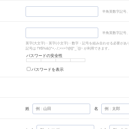
半角英数字記号、
半角英数字記号、
英字(大文字)・英字(小文字)・数字・記号を組み合わせる必要があ
記号は !"#$%&()*+,-./:;<=>?@[]^_`{|}~ が利用できます。
パスワードの安全性
パスワードを表示
姓
名