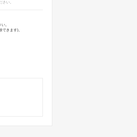
ださい。
さい。
除できます)。