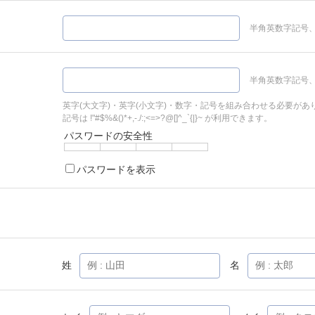
半角英数字記号、
半角英数字記号、
英字(大文字)・英字(小文字)・数字・記号を組み合わせる必要があ
記号は !"#$%&()*+,-./:;<=>?@[]^_`{|}~ が利用できます。
パスワードの安全性
パスワードを表示
姓
名