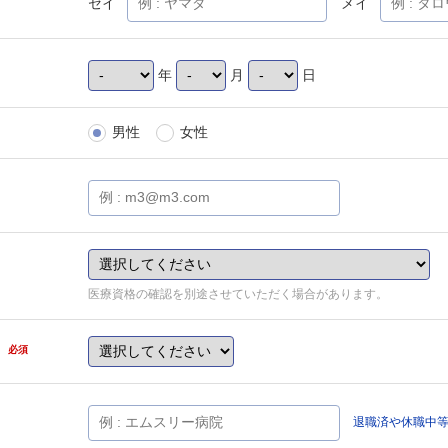
セイ
メイ
年
月
日
男性
女性
医療資格の確認を別途させていただく場合があります。
県
必須
退職済や休職中