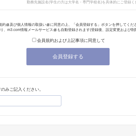
勤務先施設名(学生の方は大学名・専門学校名)を具体的にご登録く
規約
及び
個人情報の取扱い
に同意の上、「会員登録する」ボタンを押してくだ
り、
m3.com情報メールサービス
も自動登録されます(登録後、設定変更および削
会員規約および上記事項に同意して
会員登録する
方のみご記入ください。