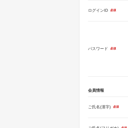
ログインID
必須
パスワード
必須
会員情報
ご氏名(漢字)
必須
ご氏名(フリガナ)
必須