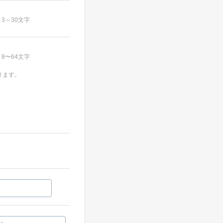
3～30文字
8〜64文字
ります。