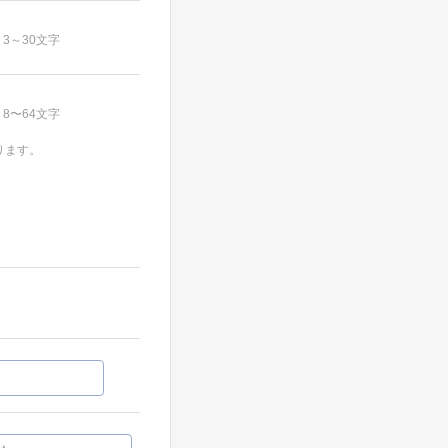
3～30文字
8〜64文字
ります。