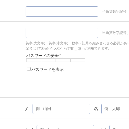
半角英数字記号、
半角英数字記号、
英字(大文字)・英字(小文字)・数字・記号を組み合わせる必要があ
記号は !"#$%&()*+,-./:;<=>?@[]^_`{|}~ が利用できます。
パスワードの安全性
パスワードを表示
姓
名