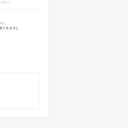
ださい。
さい。
除できます)。