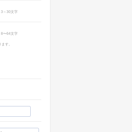
3～30文字
8〜64文字
ります。