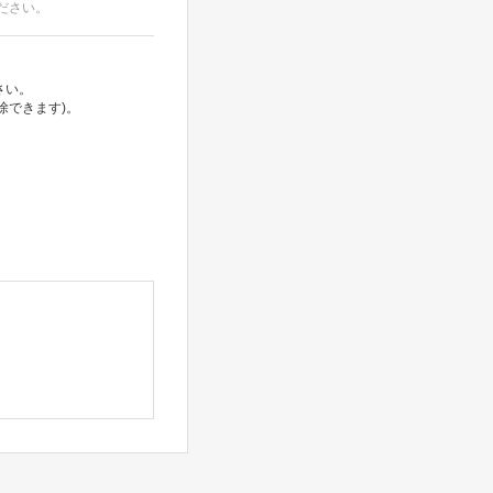
ださい。
さい。
除できます)。