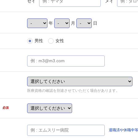
セイ
メイ
年
月
日
男性
女性
医療資格の確認を別途させていただく場合があります。
県
必須
退職済や休職中