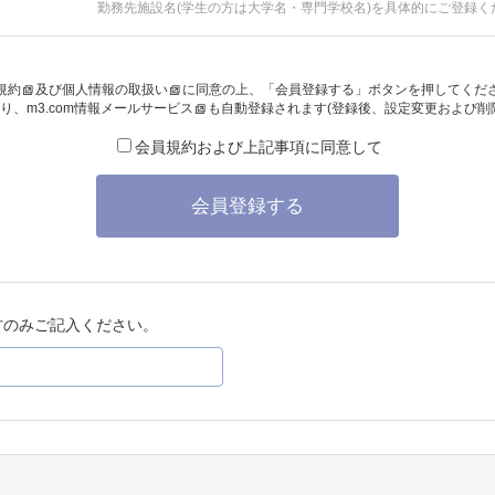
勤務先施設名(学生の方は大学名・専門学校名)を具体的にご登録く
規約
及び
個人情報の取扱い
に同意の上、「会員登録する」ボタンを押してくだ
り、
m3.com情報メールサービス
も自動登録されます(登録後、設定変更および削
会員規約および上記事項に同意して
会員登録する
方のみご記入ください。