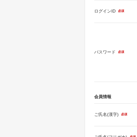
ログインID
必須
パスワード
必須
会員情報
ご氏名(漢字)
必須
ご氏名(フリガナ)
必須