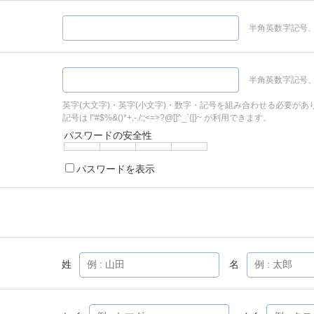
半角英数字記号、
半角英数字記号、
英字(大文字)・英字(小文字)・数字・記号を組み合わせる必要があ
記号は !"#$%&()*+,-./:;<=>?@[]^_`{|}~ が利用できます。
パスワードの安全性
パスワードを表示
姓
名