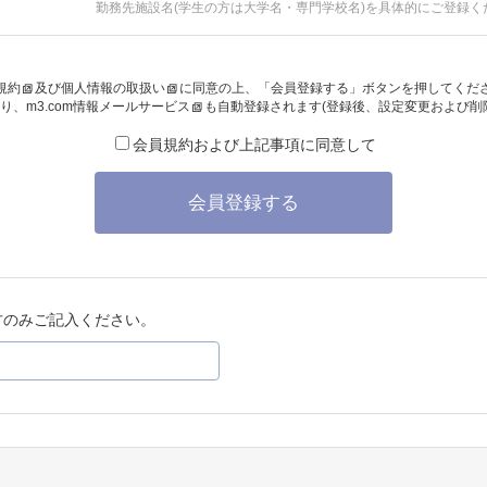
勤務先施設名(学生の方は大学名・専門学校名)を具体的にご登録く
規約
及び
個人情報の取扱い
に同意の上、「会員登録する」ボタンを押してくだ
り、
m3.com情報メールサービス
も自動登録されます(登録後、設定変更および削
会員規約および上記事項に同意して
会員登録する
方のみご記入ください。