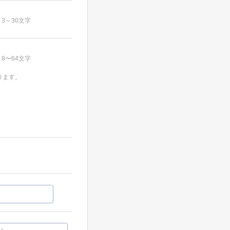
3～30文字
8〜64文字
ります。