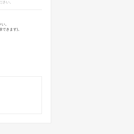
ださい。
さい。
除できます)。