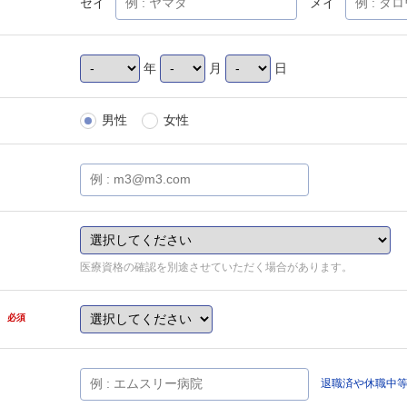
セイ
メイ
年
月
日
男性
女性
医療資格の確認を別途させていただく場合があります。
県
必須
退職済や休職中