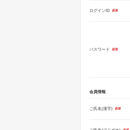
ログインID
必須
パスワード
必須
会員情報
ご氏名(漢字)
必須
ご氏名(フリガナ)
必須