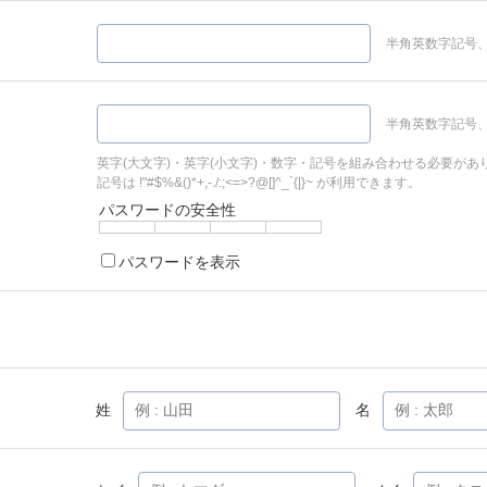
半角英数字記号、
半角英数字記号、
英字(大文字)・英字(小文字)・数字・記号を組み合わせる必要があ
記号は !"#$%&()*+,-./:;<=>?@[]^_`{|}~ が利用できます。
パスワードの安全性
パスワードを表示
姓
名