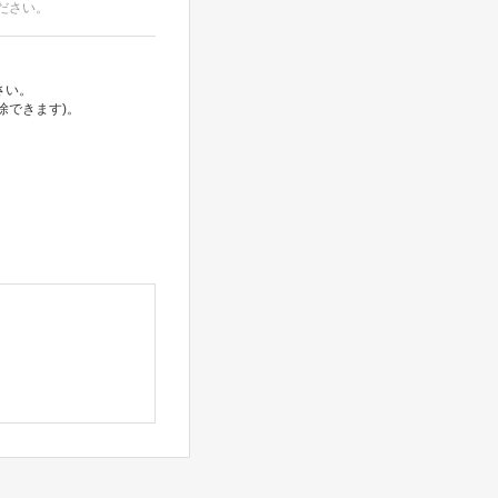
ださい。
さい。
除できます)。