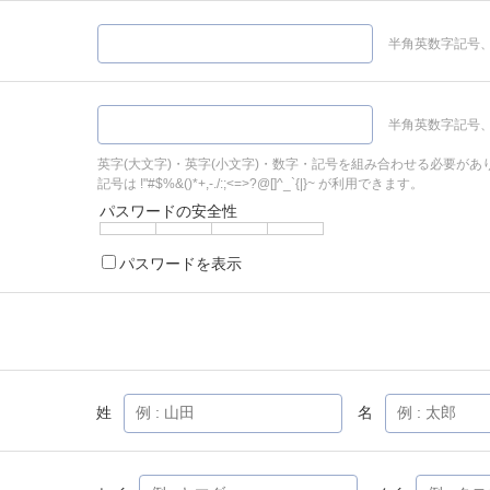
半角英数字記号、
半角英数字記号、
英字(大文字)・英字(小文字)・数字・記号を組み合わせる必要があ
記号は !"#$%&()*+,-./:;<=>?@[]^_`{|}~ が利用できます。
パスワードの安全性
パスワードを表示
姓
名