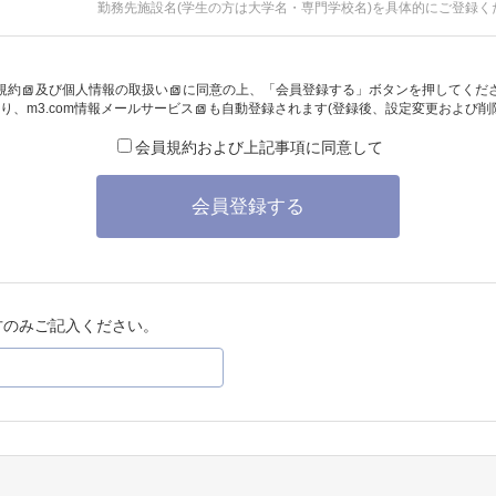
勤務先施設名(学生の方は大学名・専門学校名)を具体的にご登録く
規約
及び
個人情報の取扱い
に同意の上、「会員登録する」ボタンを押してくだ
り、
m3.com情報メールサービス
も自動登録されます(登録後、設定変更および削
会員規約および上記事項に同意して
会員登録する
方のみご記入ください。