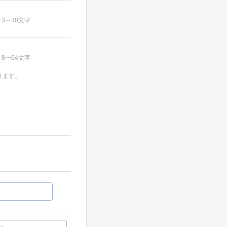
3～30文字
8〜64文字
ります。