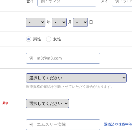
セイ
メイ
年
月
日
男性
女性
医療資格の確認を別途させていただく場合があります。
県
必須
退職済や休職中