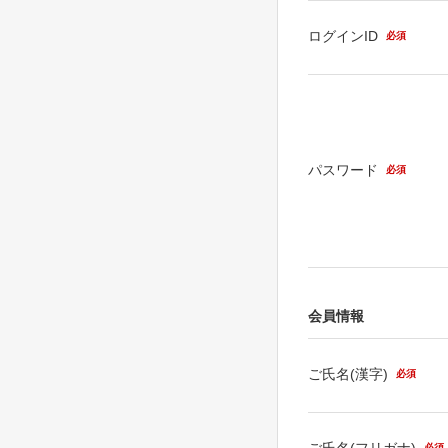
ログインID
必須
パスワード
必須
会員情報
ご氏名(漢字)
必須
ご氏名(フリガナ)
必須