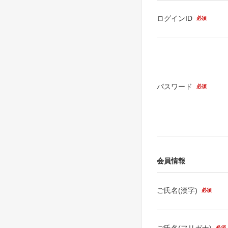
ログインID
必須
パスワード
必須
会員情報
ご氏名(漢字)
必須
ご氏名(フリガナ)
必須