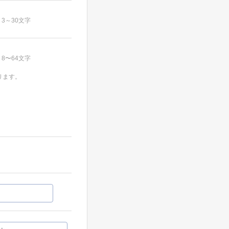
3～30文字
8〜64文字
ります。