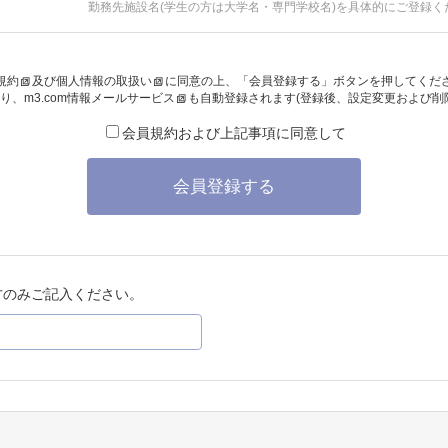
勤務先施設名(学生の方は大学名・専門学校名)を具体的にご登録く
規約
及び
個人情報の取扱い
に同意の上、「会員登録する」ボタンを押してくだ
り、
m3.com情報メールサービス
も自動登録されます(登録後、設定変更および削
会員規約および上記事項に同意して
会員登録する
方のみご記入ください。