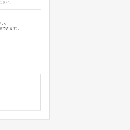
ださい。
さい。
除できます)。