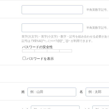
半角英数字記号、
半角英数字記号、
英字(大文字)・英字(小文字)・数字・記号を組み合わせる必要があ
記号は !"#$%&()*+,-./:;<=>?@[]^_`{|}~ が利用できます。
パスワードの安全性
パスワードを表示
姓
名