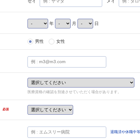
セイ
メイ
年
月
日
男性
女性
医療資格の確認を別途させていただく場合があります。
県
必須
退職済や休職中