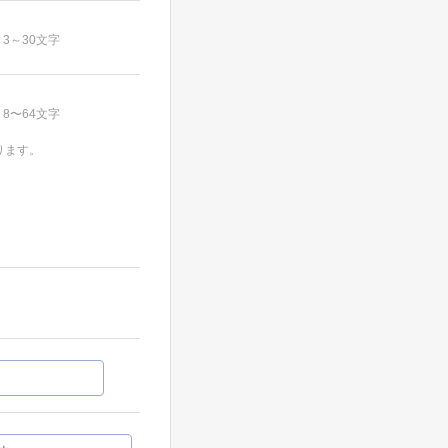
3～30文字
8〜64文字
ります。