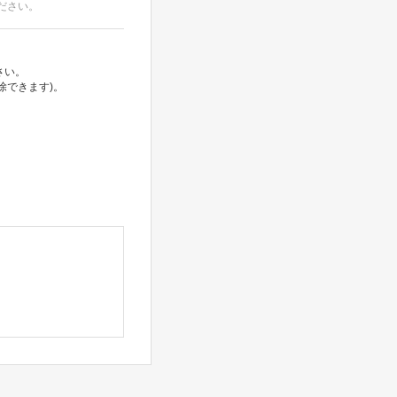
ださい。
さい。
除できます)。