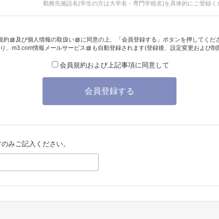
勤務先施設名(学生の方は大学名・専門学校名)を具体的にご登録く
規約
及び
個人情報の取扱い
に同意の上、「会員登録する」ボタンを押してくだ
り、
m3.com情報メールサービス
も自動登録されます(登録後、設定変更および削
会員規約および上記事項に同意して
会員登録する
方のみご記入ください。