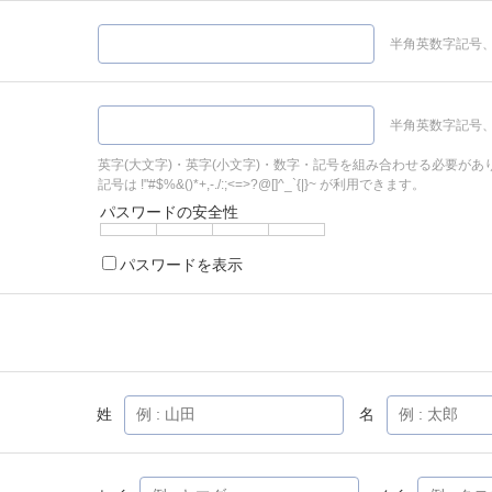
半角英数字記号、
半角英数字記号、
英字(大文字)・英字(小文字)・数字・記号を組み合わせる必要があ
記号は !"#$%&()*+,-./:;<=>?@[]^_`{|}~ が利用できます。
パスワードの安全性
パスワードを表示
姓
名