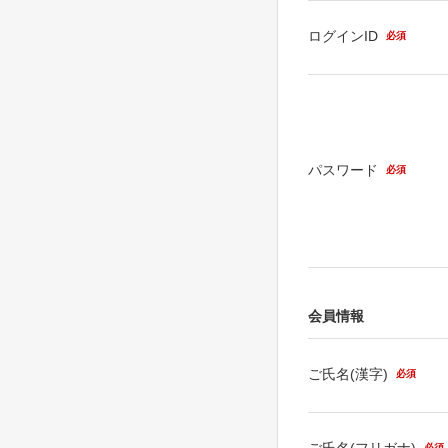
ログインID
必須
パスワード
必須
会員情報
ご氏名(漢字)
必須
ご氏名(フリガナ)
必須