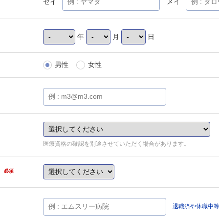
セイ
メイ
年
月
日
男性
女性
医療資格の確認を別途させていただく場合があります。
県
必須
退職済や休職中