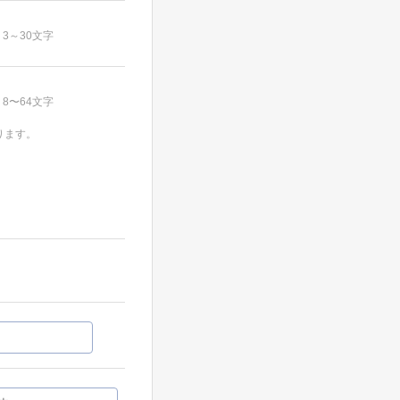
3～30文字
8〜64文字
ります。