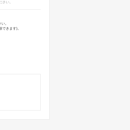
ださい。
さい。
除できます)。