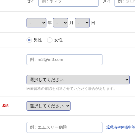
セイ
メイ
年
月
日
男性
女性
医療資格の確認を別途させていただく場合があります。
県
必須
退職済や休職中