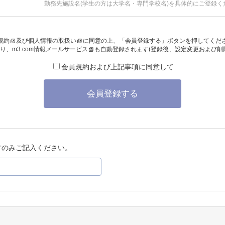
勤務先施設名(学生の方は大学名・専門学校名)を具体的にご登録く
規約
及び
個人情報の取扱い
に同意の上、「会員登録する」ボタンを押してくだ
り、
m3.com情報メールサービス
も自動登録されます(登録後、設定変更および削
会員規約および上記事項に同意して
会員登録する
方のみご記入ください。