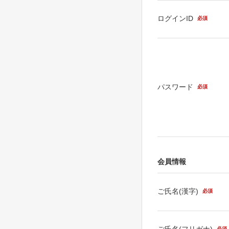
ログインID
必須
パスワード
必須
会員情報
ご氏名(漢字)
必須
ご氏名(フリガナ)
必須