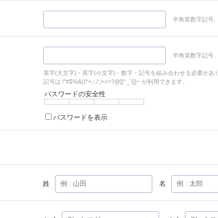
半角英数字記号、
半角英数字記号、
英字(大文字)・英字(小文字)・数字・記号を組み合わせる必要があ
記号は !"#$%&()*+,-./:;<=>?@[]^_`{|}~ が利用できます。
パスワードの安全性
パスワードを表示
姓
名