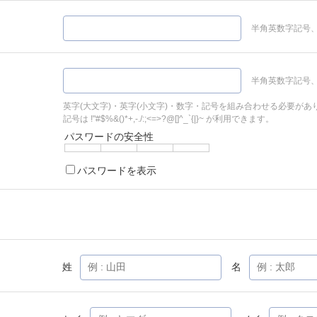
半角英数字記号、
半角英数字記号、
英字(大文字)・英字(小文字)・数字・記号を組み合わせる必要があ
記号は !"#$%&()*+,-./:;<=>?@[]^_`{|}~ が利用できます。
パスワードの安全性
パスワードを表示
姓
名