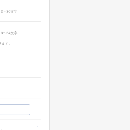
3～30文字
8〜64文字
ります。