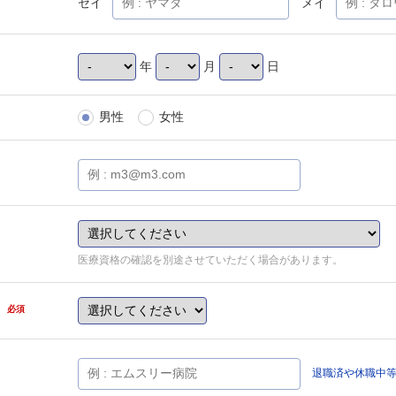
セイ
メイ
年
月
日
男性
女性
医療資格の確認を別途させていただく場合があります。
県
必須
退職済や休職中