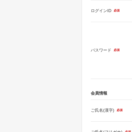
ログインID
必須
パスワード
必須
会員情報
ご氏名(漢字)
必須
ご氏名(フリガナ)
必須