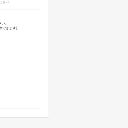
ださい。
さい。
除できます)。