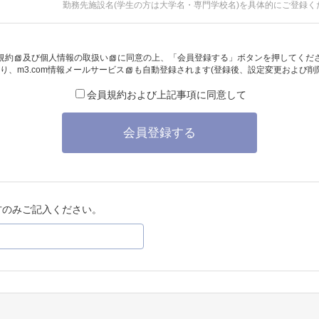
勤務先施設名(学生の方は大学名・専門学校名)を具体的にご登録く
規約
及び
個人情報の取扱い
に同意の上、「会員登録する」ボタンを押してくだ
り、
m3.com情報メールサービス
も自動登録されます(登録後、設定変更および削
会員規約および上記事項に同意して
会員登録する
方のみご記入ください。