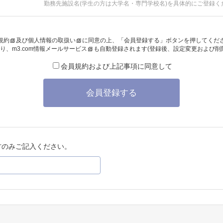
勤務先施設名(学生の方は大学名・専門学校名)を具体的にご登録く
規約
及び
個人情報の取扱い
に同意の上、「会員登録する」ボタンを押してくだ
り、
m3.com情報メールサービス
も自動登録されます(登録後、設定変更および削
会員規約および上記事項に同意して
会員登録する
方のみご記入ください。