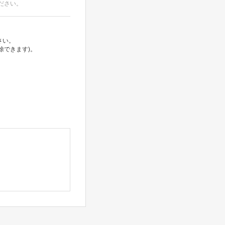
ださい。
さい。
除できます)。