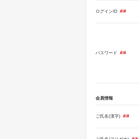
ログインID
必須
パスワード
必須
会員情報
ご氏名(漢字)
必須
ご氏名(フリガナ)
必須