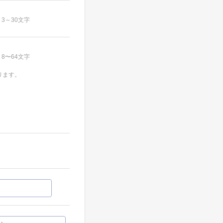
3～30文字
8〜64文字
ります。