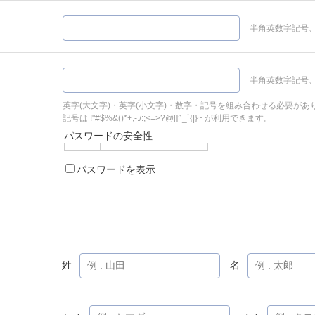
半角英数字記号、
半角英数字記号、
英字(大文字)・英字(小文字)・数字・記号を組み合わせる必要があ
記号は !"#$%&()*+,-./:;<=>?@[]^_`{|}~ が利用できます。
パスワードの安全性
パスワードを表示
姓
名