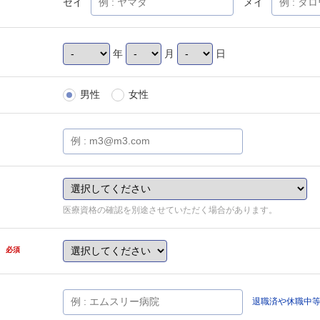
セイ
メイ
年
月
日
男性
女性
医療資格の確認を別途させていただく場合があります。
県
必須
退職済や休職中