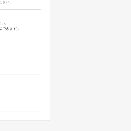
ださい。
さい。
除できます)。