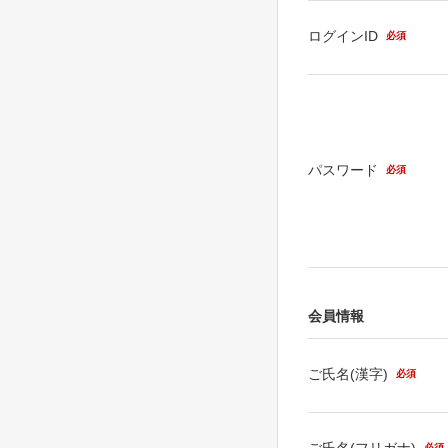
ログインID
必須
パスワード
必須
会員情報
ご氏名(漢字)
必須
ご氏名(フリガナ)
必須