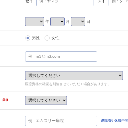
セイ
メイ
年
月
日
男性
女性
医療資格の確認を別途させていただく場合があります。
県
必須
退職済や休職中