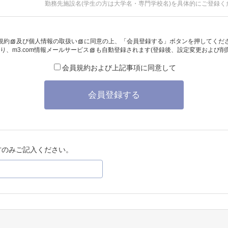
勤務先施設名(学生の方は大学名・専門学校名)を具体的にご登録く
規約
及び
個人情報の取扱い
に同意の上、「会員登録する」ボタンを押してくだ
り、
m3.com情報メールサービス
も自動登録されます(登録後、設定変更および削
会員規約および上記事項に同意して
会員登録する
方のみご記入ください。