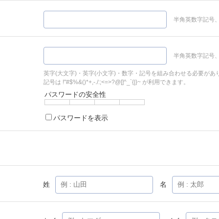
半角英数字記号、
半角英数字記号、
英字(大文字)・英字(小文字)・数字・記号を組み合わせる必要があ
記号は !"#$%&()*+,-./:;<=>?@[]^_`{|}~ が利用できます。
パスワードの安全性
パスワードを表示
姓
名