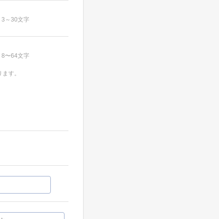
3～30文字
8〜64文字
ります。