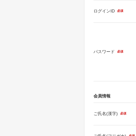
ログインID
必須
パスワード
必須
会員情報
ご氏名(漢字)
必須
ご氏名(フリガナ)
必須