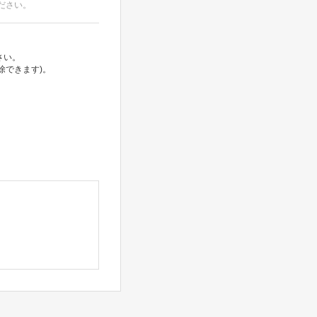
ださい。
さい。
除できます)。