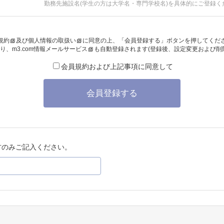
勤務先施設名(学生の方は大学名・専門学校名)を具体的にご登録く
規約
及び
個人情報の取扱い
に同意の上、「会員登録する」ボタンを押してくだ
り、
m3.com情報メールサービス
も自動登録されます(登録後、設定変更および削
会員規約および上記事項に同意して
会員登録する
方のみご記入ください。