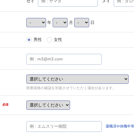
セイ
メイ
年
月
日
男性
女性
医療資格の確認を別途させていただく場合があります。
県
必須
退職済や休職中