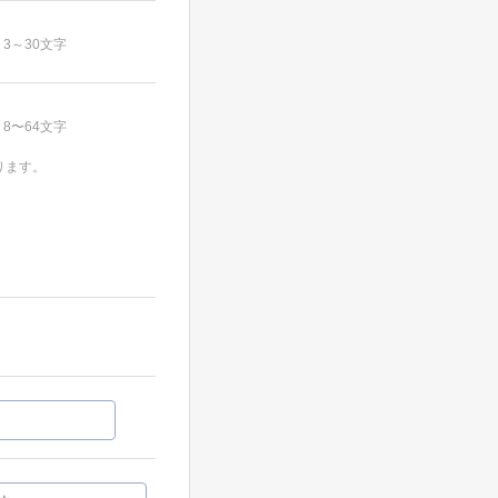
3～30文字
8〜64文字
ります。