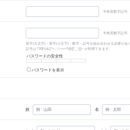
半角英数字記号、
半角英数字記号、
英字(大文字)・英字(小文字)・数字・記号を組み合わせる必要があ
記号は !"#$%&()*+,-./:;<=>?@[]^_`{|}~ が利用できます。
パスワードの安全性
パスワードを表示
姓
名