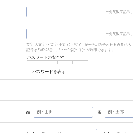
半角英数字記号、
半角英数字記号、
英字(大文字)・英字(小文字)・数字・記号を組み合わせる必要があ
記号は !"#$%&()*+,-./:;<=>?@[]^_`{|}~ が利用できます。
パスワードの安全性
パスワードを表示
姓
名