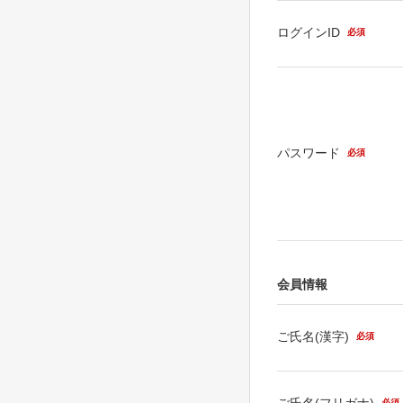
ログインID
必須
パスワード
必須
会員情報
ご氏名(漢字)
必須
ご氏名(フリガナ)
必須