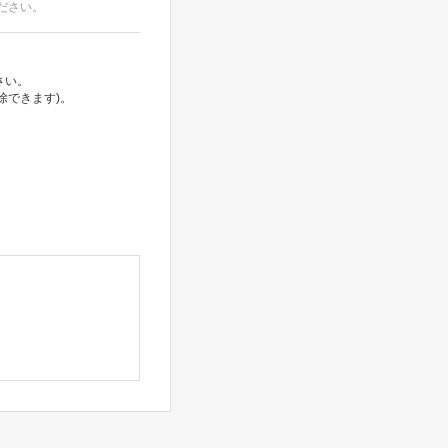
ださい。
さい。
除できます)。