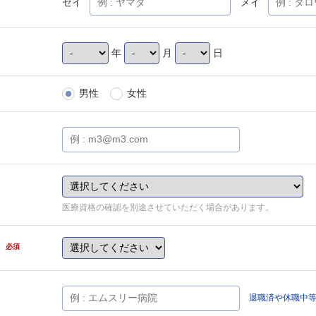
セイ
メイ
年
月
日
男性
女性
医療資格の確認を別途させていただく場合があります。
県
必須
退職済や休職中