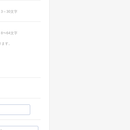
3～30文字
8〜64文字
ります。