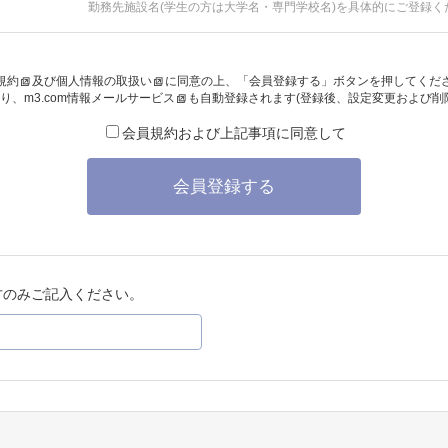
勤務先施設名(学生の方は大学名・専門学校名)を具体的にご登録く
規約
及び
個人情報の取扱い
に同意の上、「会員登録する」ボタンを押してくだ
り、
m3.com情報メールサービス
も自動登録されます(登録後、設定変更および削
会員規約および上記事項に同意して
会員登録する
方のみご記入ください。