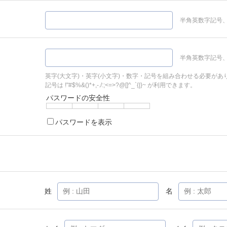
半角英数字記号、
半角英数字記号、
英字(大文字)・英字(小文字)・数字・記号を組み合わせる必要があ
記号は !"#$%&()*+,-./:;<=>?@[]^_`{|}~ が利用できます。
パスワードの安全性
パスワードを表示
姓
名