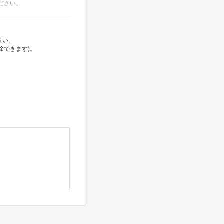
ださい。
さい。
除できます)。