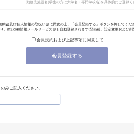
勤務先施設名(学生の方は大学名・専門学校名)を具体的にご登録く
規約
及び
個人情報の取扱い
に同意の上、「会員登録する」ボタンを押してくだ
り、
m3.com情報メールサービス
も自動登録されます(登録後、設定変更および削
会員規約および上記事項に同意して
会員登録する
方のみご記入ください。