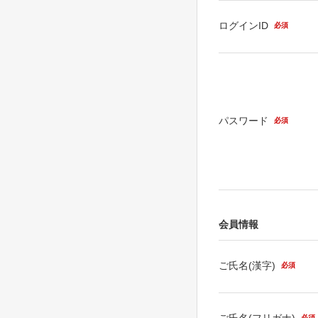
ログインID
必須
パスワード
必須
会員情報
ご氏名(漢字)
必須
ご氏名(フリガナ)
必須