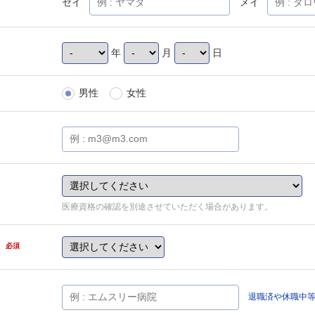
セイ
メイ
年
月
日
男性
女性
医療資格の確認を別途させていただく場合があります。
県
必須
退職済や休職中