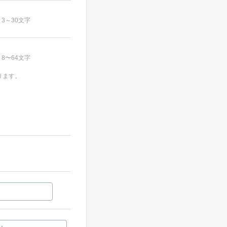
3～30文字
8〜64文字
ります。