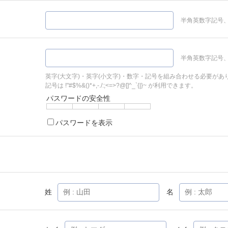
半角英数字記号、
半角英数字記号、
英字(大文字)・英字(小文字)・数字・記号を組み合わせる必要があ
記号は !"#$%&()*+,-./:;<=>?@[]^_`{|}~ が利用できます。
パスワードの安全性
パスワードを表示
姓
名