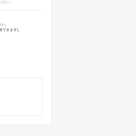
ださい。
さい。
除できます)。