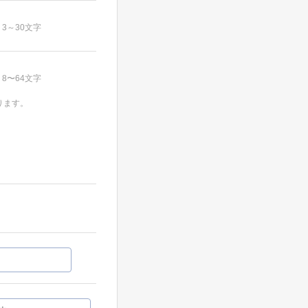
3～30文字
8〜64文字
ります。