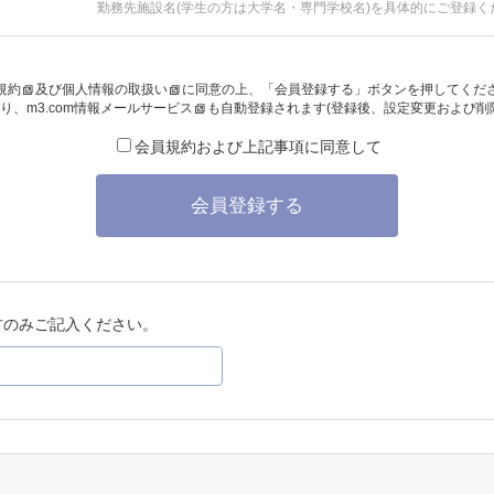
勤務先施設名(学生の方は大学名・専門学校名)を具体的にご登録く
規約
及び
個人情報の取扱い
に同意の上、「会員登録する」ボタンを押してくだ
り、
m3.com情報メールサービス
も自動登録されます(登録後、設定変更および削
会員規約および上記事項に同意して
会員登録する
方のみご記入ください。