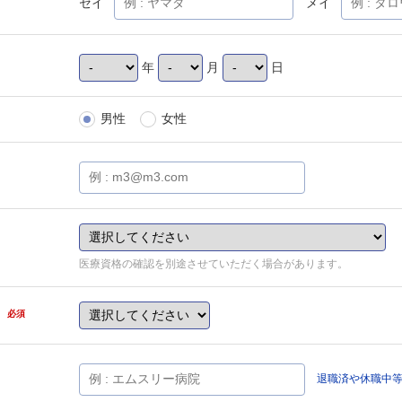
セイ
メイ
年
月
日
男性
女性
医療資格の確認を別途させていただく場合があります。
県
必須
退職済や休職中