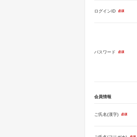
ログインID
必須
パスワード
必須
会員情報
ご氏名(漢字)
必須
ご氏名(フリガナ)
必須