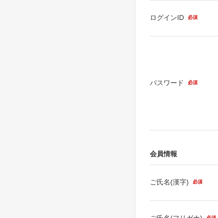
ログインID
必須
パスワード
必須
会員情報
ご氏名(漢字)
必須
ご氏名(フリガナ)
必須