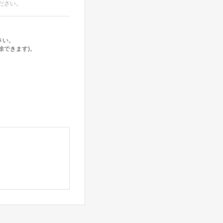
ださい。
さい。
除できます)。