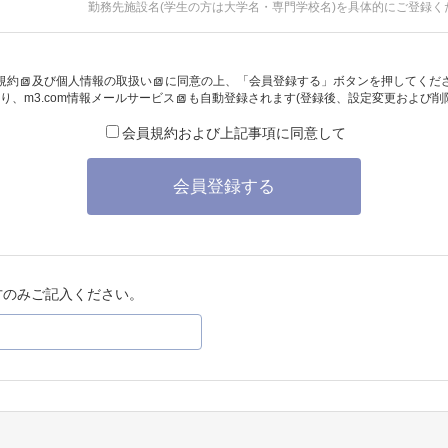
勤務先施設名(学生の方は大学名・専門学校名)を具体的にご登録く
規約
及び
個人情報の取扱い
に同意の上、「会員登録する」ボタンを押してくだ
り、
m3.com情報メールサービス
も自動登録されます(登録後、設定変更および削
会員規約および上記事項に同意して
会員登録する
方のみご記入ください。