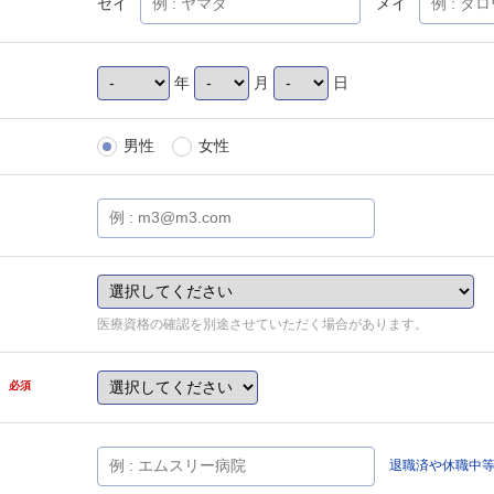
セイ
メイ
年
月
日
男性
女性
医療資格の確認を別途させていただく場合があります。
県
必須
退職済や休職中