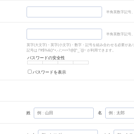
半角英数字記号、
半角英数字記号、
英字(大文字)・英字(小文字)・数字・記号を組み合わせる必要があ
記号は !"#$%&()*+,-./:;<=>?@[]^_`{|}~ が利用できます。
パスワードの安全性
パスワードを表示
姓
名