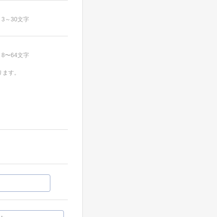
3～30文字
8〜64文字
ります。