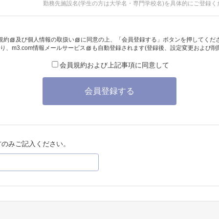
勤務先施設名(学生の方は大学名・専門学校名)を具体的にご登録く
規約
及び
個人情報の取扱い
に同意の上、「会員登録する」ボタンを押してくだ
り、
m3.com情報メールサービス
も自動登録されます(登録後、設定変更および削
会員規約および上記事項に同意して
会員登録する
方のみご記入ください。