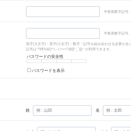
半角英数字記号、
半角英数字記号、
英字(大文字)・英字(小文字)・数字・記号を組み合わせる必要があ
記号は !"#$%&()*+,-./:;<=>?@[]^_`{|}~ が利用できます。
パスワードの安全性
パスワードを表示
姓
名