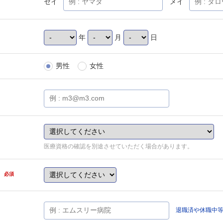
セイ
メイ
年
月
日
男性
女性
医療資格の確認を別途させていただく場合があります。
県
必須
退職済や休職中