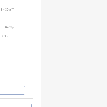
3～30文字
8〜64文字
ります。