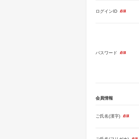
ログインID
必須
パスワード
必須
会員情報
ご氏名(漢字)
必須
ご氏名(フリガナ)
必須