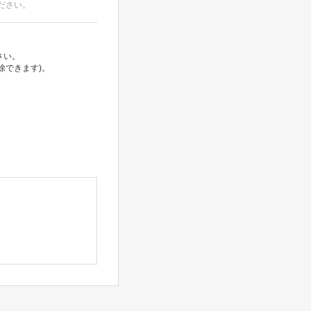
ださい。
さい。
除できます)。