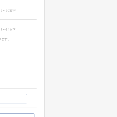
3～30文字
8〜64文字
ります。