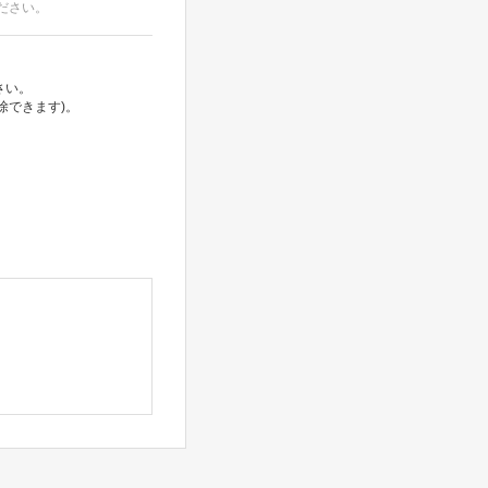
ださい。
さい。
除できます)。