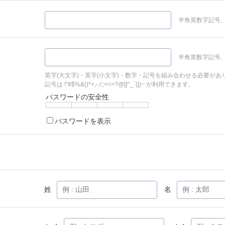
半角英数字記号、
半角英数字記号、
英字(大文字)・英字(小文字)・数字・記号を組み合わせる必要があ
記号は !"#$%&()*+,-./:;<=>?@[]^_`{|}~ が利用できます。
パスワードの安全性
パスワードを表示
姓
名