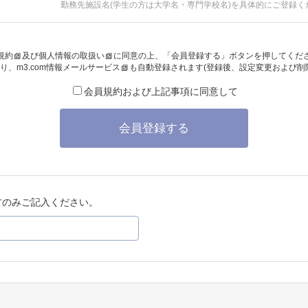
勤務先施設名(学生の方は大学名・専門学校名)を具体的にご登録く
規約
及び
個人情報の取扱い
に同意の上、「会員登録する」ボタンを押してくだ
り、
m3.com情報メールサービス
も自動登録されます(登録後、設定変更および削
会員規約および上記事項に同意して
会員登録する
方のみご記入ください。