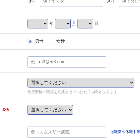
セイ
メイ
年
月
日
男性
女性
医療資格の確認を別途させていただく場合があります。
県
必須
退職済や休職中