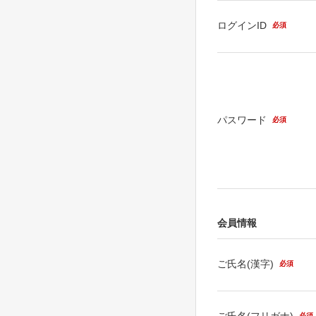
ログインID
必須
パスワード
必須
会員情報
ご氏名(漢字)
必須
ご氏名(フリガナ)
必須