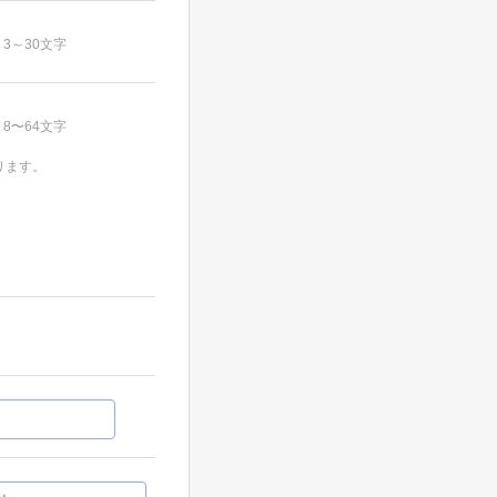
3～30文字
8〜64文字
ります。