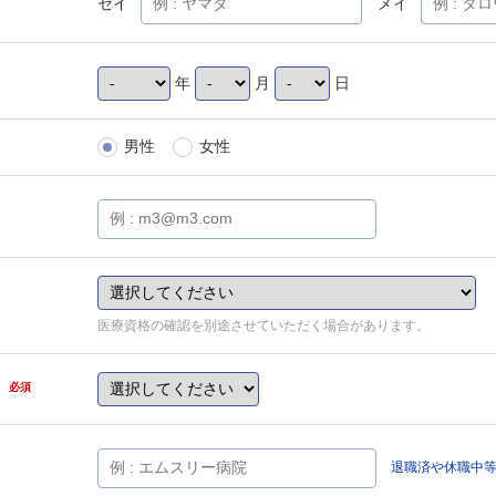
セイ
メイ
年
月
日
男性
女性
医療資格の確認を別途させていただく場合があります。
県
必須
退職済や休職中