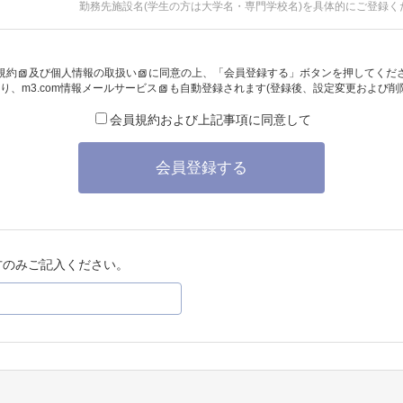
勤務先施設名(学生の方は大学名・専門学校名)を具体的にご登録く
規約
及び
個人情報の取扱い
に同意の上、「会員登録する」ボタンを押してくだ
り、
m3.com情報メールサービス
も自動登録されます(登録後、設定変更および削
会員規約および上記事項に同意して
会員登録する
方のみご記入ください。