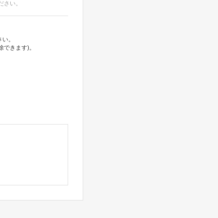
ださい。
さい。
除できます)。