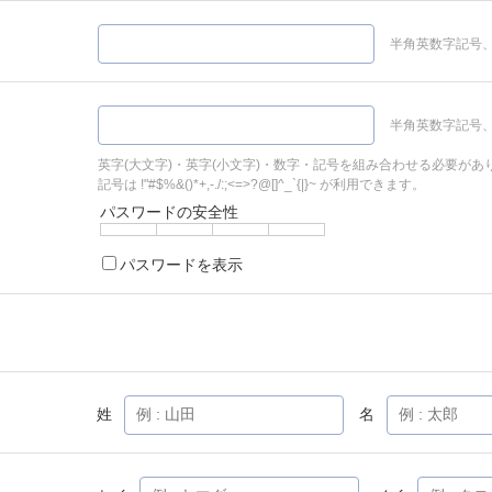
半角英数字記号、
半角英数字記号、
英字(大文字)・英字(小文字)・数字・記号を組み合わせる必要があ
記号は !"#$%&()*+,-./:;<=>?@[]^_`{|}~ が利用できます。
パスワードの安全性
パスワードを表示
姓
名