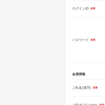
ログインID
必須
パスワード
必須
会員情報
ご氏名(漢字)
必須
ご氏名(フリガナ)
必須