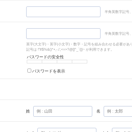
半角英数字記号、
半角英数字記号、
英字(大文字)・英字(小文字)・数字・記号を組み合わせる必要があ
記号は !"#$%&()*+,-./:;<=>?@[]^_`{|}~ が利用できます。
パスワードの安全性
パスワードを表示
姓
名