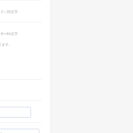
3～30文字
8〜64文字
ります。