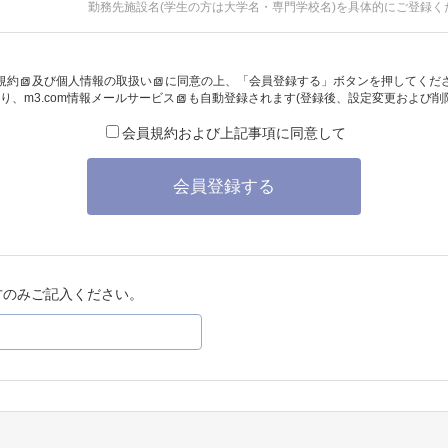
勤務先施設名(学生の方は大学名・専門学校名)を具体的にご登録く
規約
及び
個人情報の取扱い
に同意の上、「会員登録する」ボタンを押してくだ
り、
m3.com情報メールサービス
も自動登録されます(登録後、設定変更および削
会員規約および上記事項に同意して
会員登録する
方のみご記入ください。