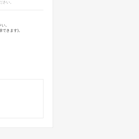
ださい。
さい。
除できます)。