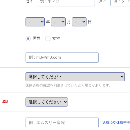
セイ
メイ
年
月
日
男性
女性
医療資格の確認を別途させていただく場合があります。
県
必須
退職済や休職中