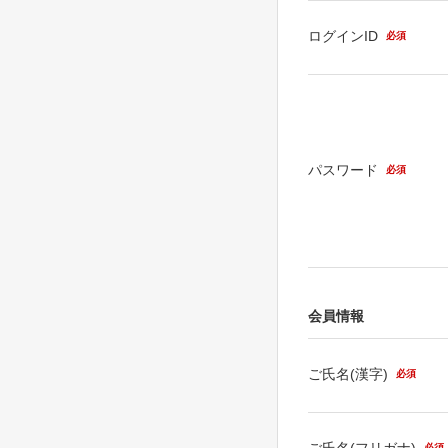
ログインID
必須
パスワード
必須
会員情報
ご氏名(漢字)
必須
ご氏名(フリガナ)
必須