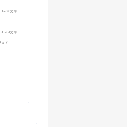
3～30文字
8〜64文字
ります。