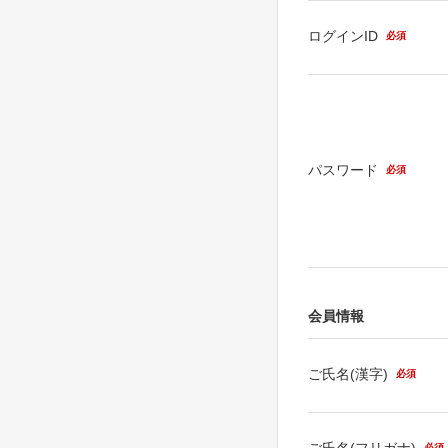
ログインID
必須
パスワード
必須
会員情報
ご氏名(漢字)
必須
ご氏名(フリガナ)
必須