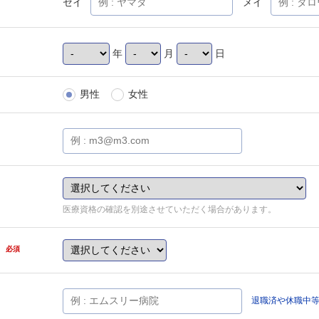
セイ
メイ
年
月
日
男性
女性
医療資格の確認を別途させていただく場合があります。
県
必須
退職済や休職中