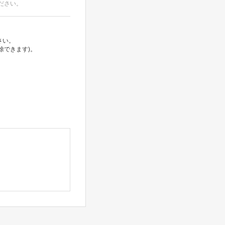
ださい。
さい。
除できます)。