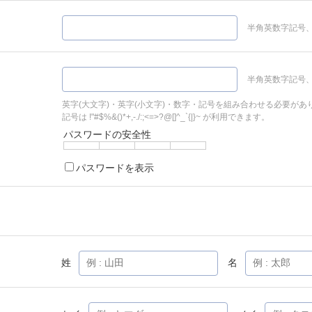
半角英数字記号、
半角英数字記号、
英字(大文字)・英字(小文字)・数字・記号を組み合わせる必要があ
記号は !"#$%&()*+,-./:;<=>?@[]^_`{|}~ が利用できます。
パスワードの安全性
パスワードを表示
姓
名