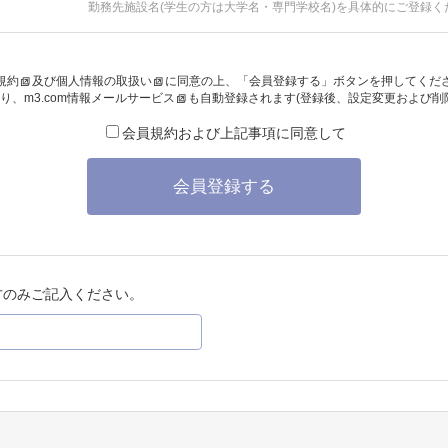
勤務先施設名(学生の方は大学名・専門学校名)を具体的にご登録く
規約
及び
個人情報の取扱い
に同意の上、「会員登録する」ボタンを押してくだ
り、
m3.com情報メールサービス
も自動登録されます(登録後、設定変更および削
会員規約および上記事項に同意して
会員登録する
方のみご記入ください。