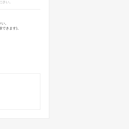
ださい。
さい。
除できます)。