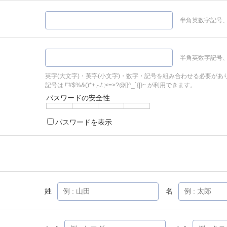
半角英数字記号、
半角英数字記号、
英字(大文字)・英字(小文字)・数字・記号を組み合わせる必要があ
記号は !"#$%&()*+,-./:;<=>?@[]^_`{|}~ が利用できます。
パスワードの安全性
パスワードを表示
姓
名