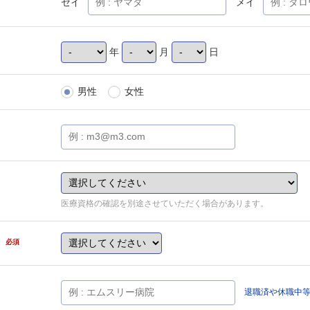
セイ
メイ
年
月
日
男性
女性
医療資格の確認を別途させていただく場合があります。
県
必須
退職済や休職中