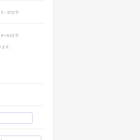
3～30文字
8〜64文字
ります。