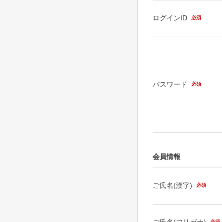
ログインID
必須
パスワード
必須
会員情報
ご氏名(漢字)
必須
ご氏名(フリガナ)
必須