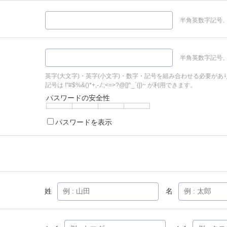
半角英数字記号、
半角英数字記号、
英字(大文字)・英字(小文字)・数字・記号を組み合わせる必要があ
記号は !"#$%&()*+,-./:;<=>?@[]^_`{|}~ が利用できます。
パスワードの安全性
パスワードを表示
姓
名