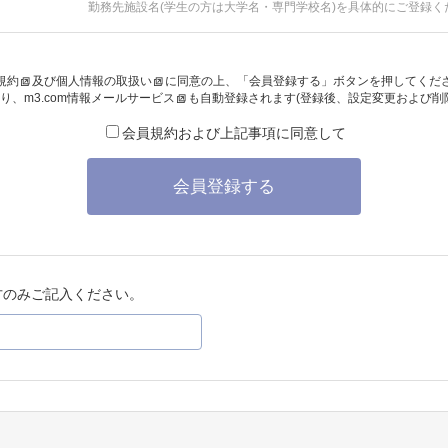
勤務先施設名(学生の方は大学名・専門学校名)を具体的にご登録く
規約
及び
個人情報の取扱い
に同意の上、「会員登録する」ボタンを押してくだ
り、
m3.com情報メールサービス
も自動登録されます(登録後、設定変更および削
会員規約および上記事項に同意して
会員登録する
方のみご記入ください。