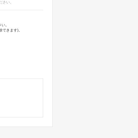
ださい。
さい。
除できます)。