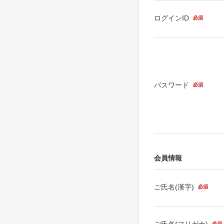
ログインID
必須
パスワード
必須
会員情報
ご氏名(漢字)
必須
ご氏名(フリガナ)
必須