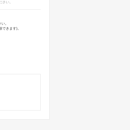
ださい。
さい。
除できます)。