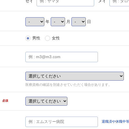
セイ
メイ
年
月
日
男性
女性
医療資格の確認を別途させていただく場合があります。
県
必須
退職済や休職中