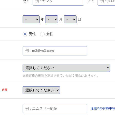
セイ
メイ
年
月
日
男性
女性
医療資格の確認を別途させていただく場合があります。
県
必須
退職済や休職中