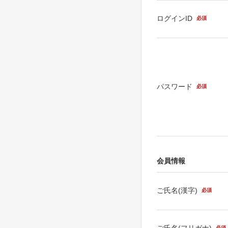
ログインID
必須
パスワード
必須
会員情報
ご氏名(漢字)
必須
ご氏名(フリガナ)
必須