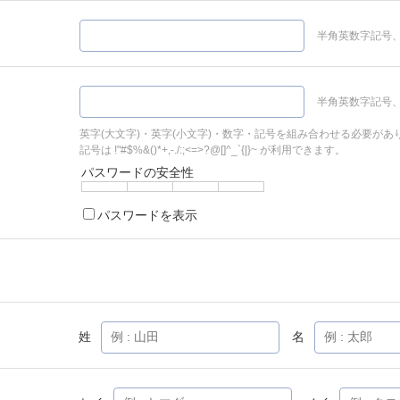
半角英数字記号、
半角英数字記号、
英字(大文字)・英字(小文字)・数字・記号を組み合わせる必要があ
記号は !"#$%&()*+,-./:;<=>?@[]^_`{|}~ が利用できます。
パスワードの安全性
パスワードを表示
姓
名