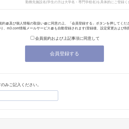
勤務先施設名(学生の方は大学名・専門学校名)を具体的にご登録く
規約
及び
個人情報の取扱い
に同意の上、「会員登録する」ボタンを押してくだ
り、
m3.com情報メールサービス
も自動登録されます(登録後、設定変更および削
会員規約および上記事項に同意して
会員登録する
方のみご記入ください。