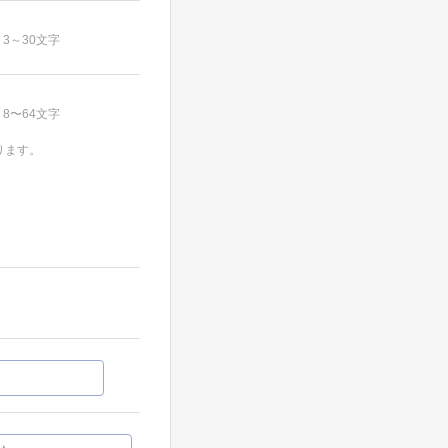
3～30文字
8〜64文字
ります。