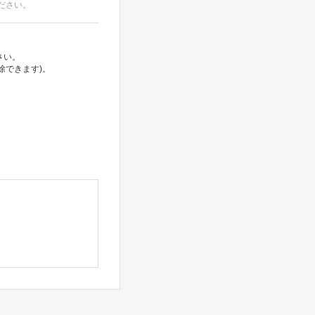
ださい。
さい。
除できます)。