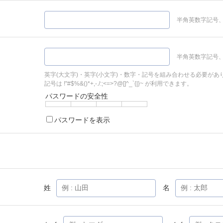
半角英数字記号、
半角英数字記号、
英字(大文字)・英字(小文字)・数字・記号を組み合わせる必要があ
記号は !"#$%&()*+,-./:;<=>?@[]^_`{|}~ が利用できます。
パスワードの安全性
パスワードを表示
姓
名