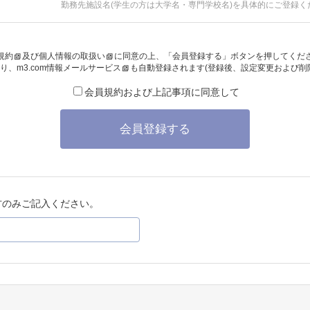
勤務先施設名(学生の方は大学名・専門学校名)を具体的にご登録く
規約
及び
個人情報の取扱い
に同意の上、「会員登録する」ボタンを押してくだ
り、
m3.com情報メールサービス
も自動登録されます(登録後、設定変更および削
会員規約および上記事項に同意して
会員登録する
方のみご記入ください。