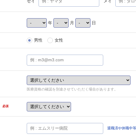
セイ
メイ
年
月
日
男性
女性
医療資格の確認を別途させていただく場合があります。
県
必須
退職済や休職中