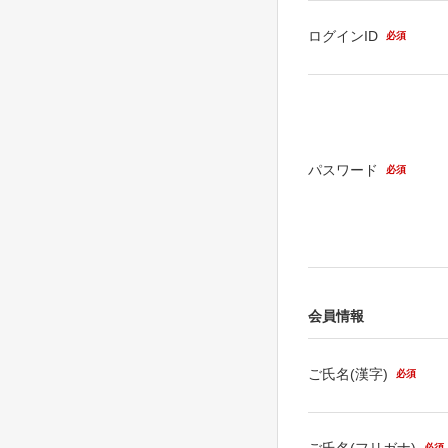
ログインID
必須
パスワード
必須
会員情報
ご氏名(漢字)
必須
ご氏名(フリガナ)
必須