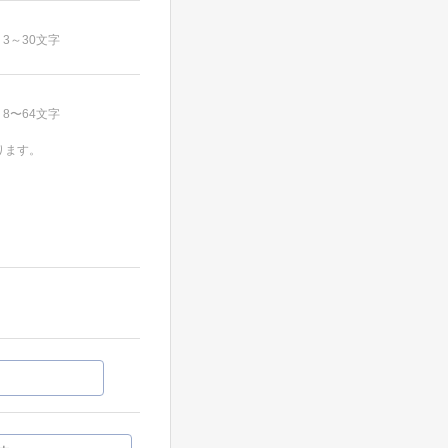
3～30文字
8〜64文字
ります。