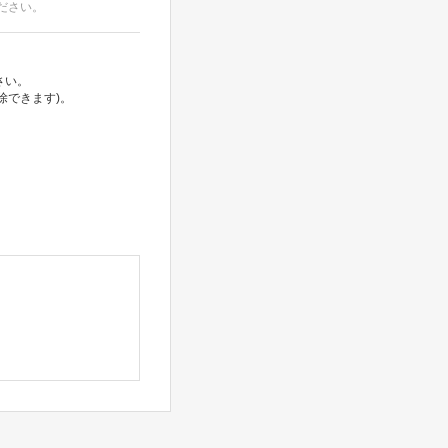
ださい。
さい。
除できます)。