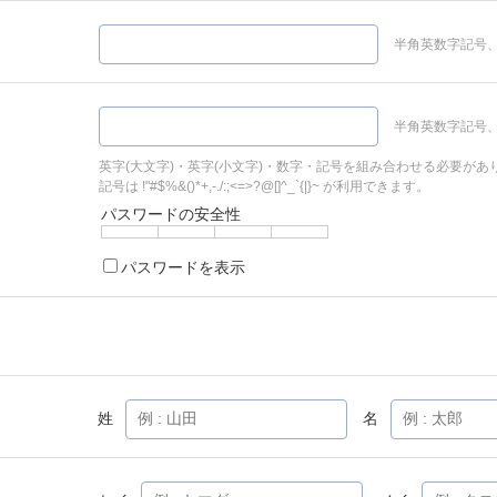
半角英数字記号、
半角英数字記号、
英字(大文字)・英字(小文字)・数字・記号を組み合わせる必要があ
記号は !"#$%&()*+,-./:;<=>?@[]^_`{|}~ が利用できます。
パスワードの安全性
パスワードを表示
姓
名