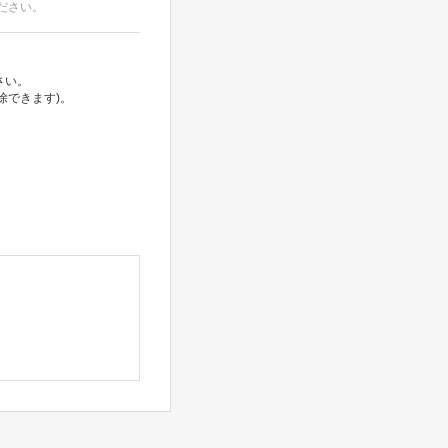
ださい。
さい。
除できます)。