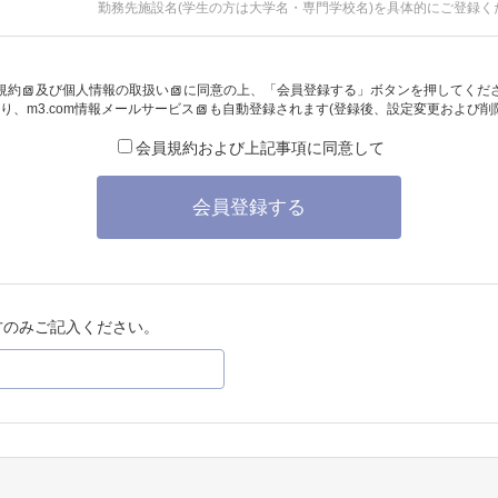
勤務先施設名(学生の方は大学名・専門学校名)を具体的にご登録く
規約
及び
個人情報の取扱い
に同意の上、「会員登録する」ボタンを押してくだ
り、
m3.com情報メールサービス
も自動登録されます(登録後、設定変更および削
会員規約および上記事項に同意して
会員登録する
方のみご記入ください。