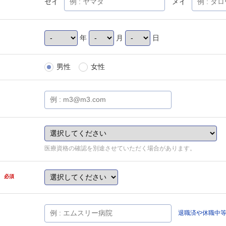
セイ
メイ
年
月
日
男性
女性
医療資格の確認を別途させていただく場合があります。
県
必須
退職済や休職中