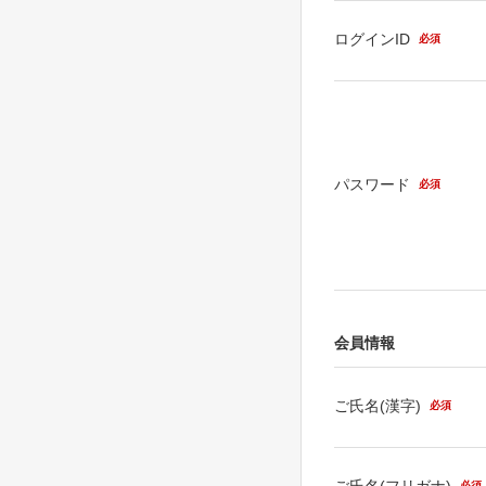
ログインID
必須
パスワード
必須
会員情報
ご氏名(漢字)
必須
ご氏名(フリガナ)
必須