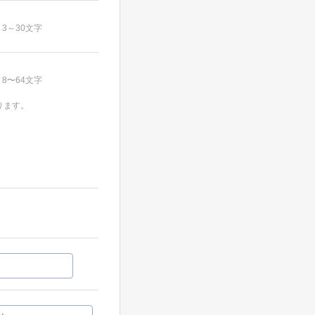
3～30文字
8〜64文字
ります。