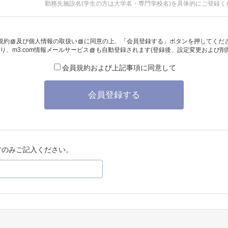
勤務先施設名(学生の方は大学名・専門学校名)を具体的にご登録く
規約
及び
個人情報の取扱い
に同意の上、「会員登録する」ボタンを押してくだ
り、
m3.com情報メールサービス
も自動登録されます(登録後、設定変更および削
会員規約および上記事項に同意して
会員登録する
方のみご記入ください。