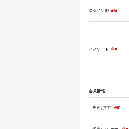
ログインID
必須
パスワード
必須
会員情報
ご氏名(漢字)
必須
ご氏名(フリガナ)
必須