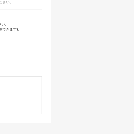
ださい。
さい。
除できます)。