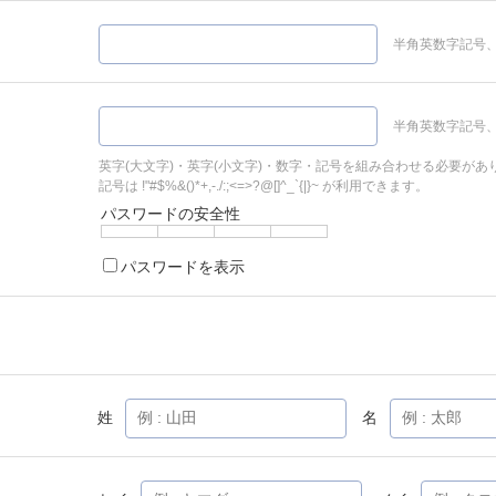
半角英数字記号、
半角英数字記号、
英字(大文字)・英字(小文字)・数字・記号を組み合わせる必要があ
記号は !"#$%&()*+,-./:;<=>?@[]^_`{|}~ が利用できます。
パスワードの安全性
パスワードを表示
姓
名