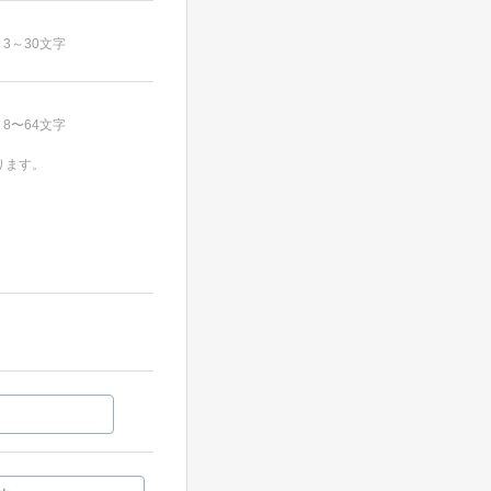
3～30文字
8〜64文字
ります。