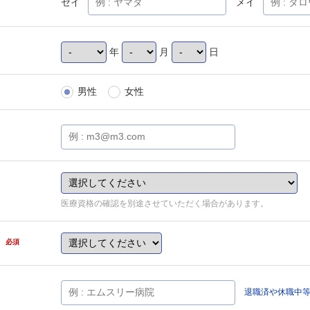
セイ
メイ
年
月
日
男性
女性
医療資格の確認を別途させていただく場合があります。
県
必須
退職済や休職中