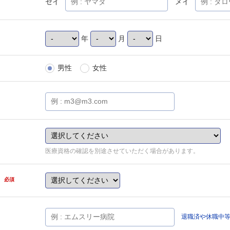
セイ
メイ
年
月
日
男性
女性
医療資格の確認を別途させていただく場合があります。
県
必須
退職済や休職中