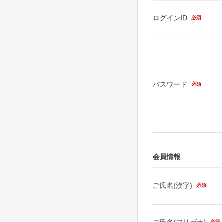
ログインID
必須
パスワード
必須
会員情報
ご氏名(漢字)
必須
ご氏名(フリガナ)
必須