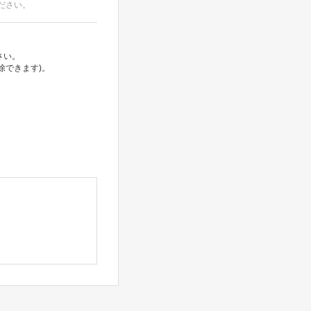
ださい。
さい。
除できます)。