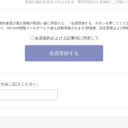
勤務先施設名(学生の方は大学名・専門学校名)を具体的にご登録く
規約
及び
個人情報の取扱い
に同意の上、「会員登録する」ボタンを押してくだ
り、
m3.com情報メールサービス
も自動登録されます(登録後、設定変更および削
会員規約および上記事項に同意して
会員登録する
方のみご記入ください。