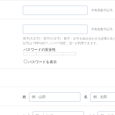
半角英数字記号、
半角英数字記号、
英字(大文字)・英字(小文字)・数字・記号を組み合わせる必要があ
記号は !"#$%&()*+,-./:;<=>?@[]^_`{|}~ が利用できます。
パスワードの安全性
パスワードを表示
姓
名