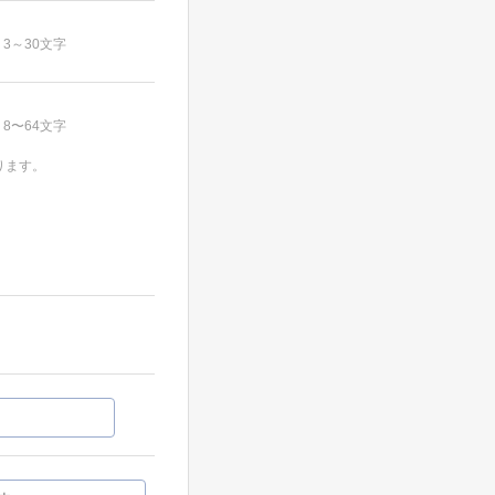
3～30文字
8〜64文字
ります。