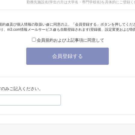
勤務先施設名(学生の方は大学名・専門学校名)を具体的にご登録く
規約
及び
個人情報の取扱い
に同意の上、「会員登録する」ボタンを押してくだ
り、
m3.com情報メールサービス
も自動登録されます(登録後、設定変更および削
会員規約および上記事項に同意して
会員登録する
方のみご記入ください。