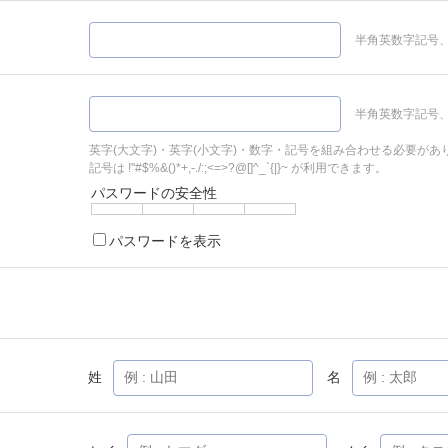
半角英数字記号、
半角英数字記号、
英字(大文字)・英字(小文字)・数字・記号を組み合わせる必要があ
記号は !"#$%&()*+,-./:;<=>?@[]^_`{|}~ が利用できます。
パスワードの安全性
パスワードを表示
姓
名