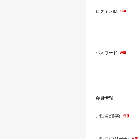
ログインID
必須
パスワード
必須
会員情報
ご氏名(漢字)
必須
ご氏名(フリガナ)
必須