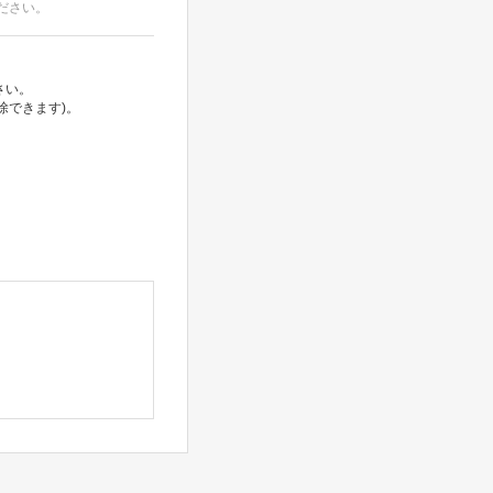
ださい。
さい。
除できます)。