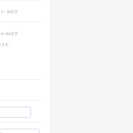
3～30文字
8〜64文字
ります。