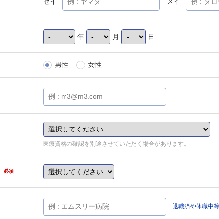
セイ
メイ
年
月
日
男性
女性
医療資格の確認を別途させていただく場合があります。
県
必須
退職済や休職中