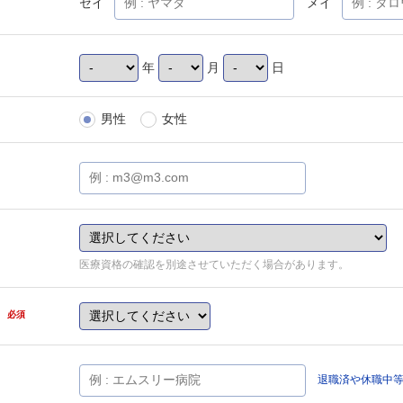
セイ
メイ
年
月
日
男性
女性
医療資格の確認を別途させていただく場合があります。
県
必須
退職済や休職中