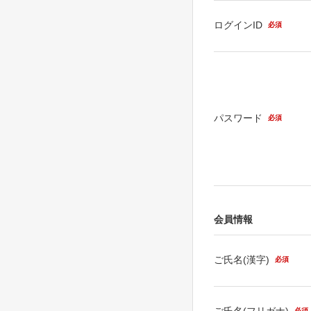
ログインID
必須
パスワード
必須
会員情報
ご氏名(漢字)
必須
ご氏名(フリガナ)
必須