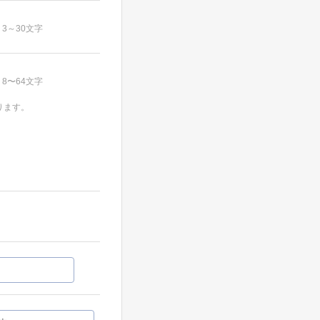
3～30文字
8〜64文字
ります。