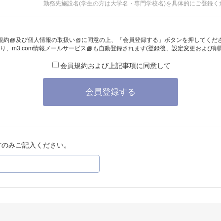
勤務先施設名(学生の方は大学名・専門学校名)を具体的にご登録く
規約
及び
個人情報の取扱い
に同意の上、「会員登録する」ボタンを押してくだ
り、
m3.com情報メールサービス
も自動登録されます(登録後、設定変更および削
会員規約および上記事項に同意して
会員登録する
方のみご記入ください。