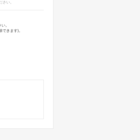
ださい。
さい。
除できます)。