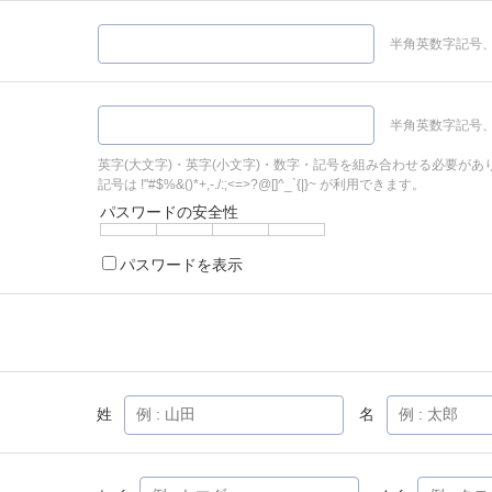
半角英数字記号、
半角英数字記号、
英字(大文字)・英字(小文字)・数字・記号を組み合わせる必要があ
記号は !"#$%&()*+,-./:;<=>?@[]^_`{|}~ が利用できます。
パスワードの安全性
パスワードを表示
姓
名