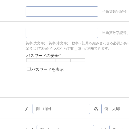
半角英数字記号、
半角英数字記号、
英字(大文字)・英字(小文字)・数字・記号を組み合わせる必要があ
記号は !"#$%&()*+,-./:;<=>?@[]^_`{|}~ が利用できます。
パスワードの安全性
パスワードを表示
姓
名