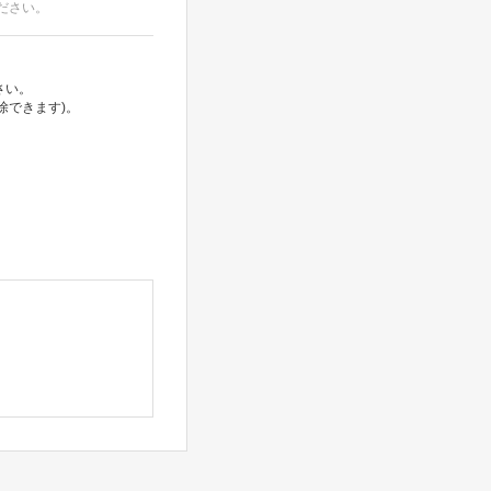
ださい。
さい。
除できます)。