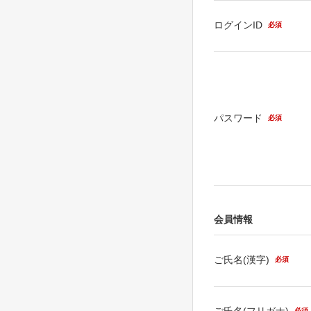
ログインID
必須
パスワード
必須
会員情報
ご氏名(漢字)
必須
ご氏名(フリガナ)
必須