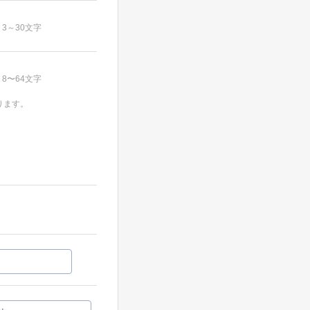
3～30文字
8〜64文字
ります。