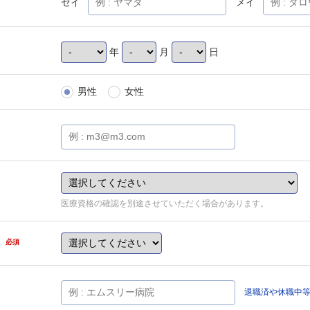
セイ
メイ
年
月
日
男性
女性
医療資格の確認を別途させていただく場合があります。
県
必須
退職済や休職中