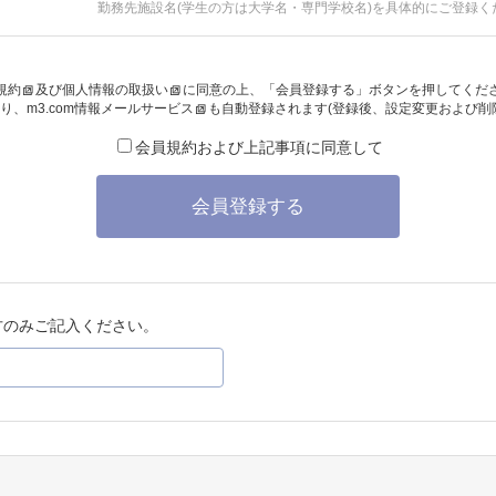
勤務先施設名(学生の方は大学名・専門学校名)を具体的にご登録く
規約
及び
個人情報の取扱い
に同意の上、「会員登録する」ボタンを押してくだ
り、
m3.com情報メールサービス
も自動登録されます(登録後、設定変更および削
会員規約および上記事項に同意して
会員登録する
方のみご記入ください。